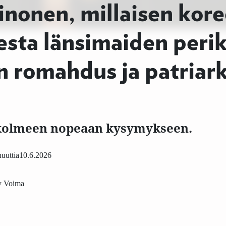
nonen, millaisen kore
eesta länsimaiden perik
n romahdus ja patriar
 kolmeen nopeaan kysymykseen.
uuttia
10.6.2026
ly Voima
E