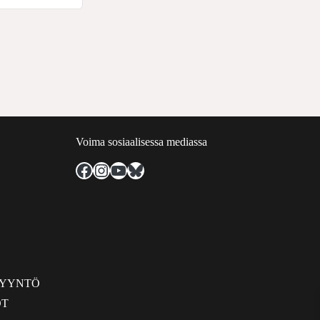
Voima sosiaalisessa mediassa
Facebook
Instagram
YouTube
Bluesky
PYYNTÖ
OT