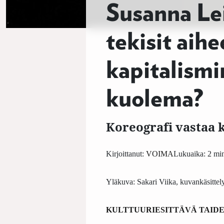
Susanna Lei
tekisit aih
kapitalismi
kuolema?
Koreografi vastaa
Kirjoittanut:
VOIMA
Lukuaika: 2 min
Yläkuva: Sakari Viika, kuvankäsitte
KULTTUURI
ESITTÄVÄ TAID