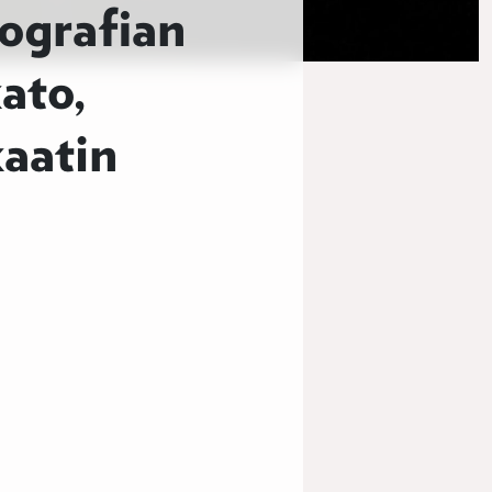
ografian
ato,
kaatin