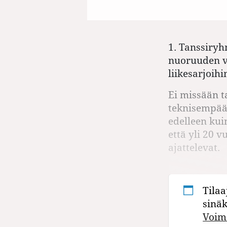
1. Tanssiry
nuoruuden vi
liikesarjoih
Ei missään t
teknisempää
edelleen kuin
että yli 20 
ajattelevat.
Tilaa
sinä
Voim