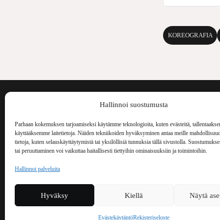
KOREOGRAFIA
Voima on painos
Hallinnoi suostumusta
kulttuurilehti. S
aiheita niin maai
Parhaan kokemuksen tarjoamiseksi käytämme teknologioita, kuten evästeitä, tallentaakse
Voima Kustannus
ilmestynyt vuode
käyttääksemme laitetietoja. Näiden tekniikoiden hyväksyminen antaa meille mahdollisuud
Vellamonkatu 30 B 3 krs.
tietoja, kuten selauskäyttäytymistä tai yksilöllisiä tunnuksia tällä sivustolla. Suostumuks
tai peruuttaminen voi vaikuttaa haitallisesti tiettyihin ominaisuuksiin ja toimintoihin.
00550 Helsinki
voima(at)voima.fi
Hallinnoi palveluita
044 238 5109
Hyväksy
Kiellä
Näytä ase
Evästekäytäntö
Rekisteriseloste