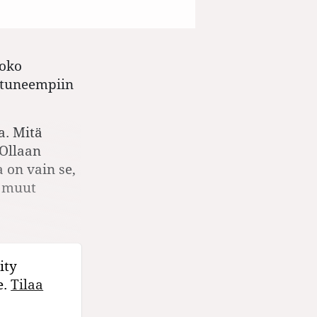
Joko
intuneempiin
a. Mitä
Ollaan
a on vain se,
ä muut
ity
e.
Tilaa