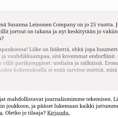
hmä Susanna Leinonen Company on jo 25 vuotta. 
llit jortsut on takana ja nyt keskitytään jo vaki
in?
apauksessa! Liike on lääkettä, ehkä jopa huumett
 ja vauhdikkaampaa, sitä kovemmat endorfiinit. 
 villit parikymppiset: uteliaita ja nälkäisiä. Eron
vuoden kokemuksella ei enää tarvitse miettiä, mit
jat mahdollistavat journalismimme tekemisen. Li
kin joukkoon, ja pääset lukemaan kaikki juttumm
a
. Oletko jo tilaaja?
Kirjaudu.