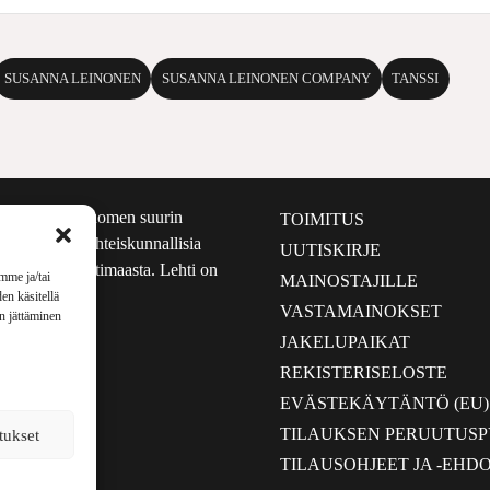
SUSANNA LEINONEN
SUSANNA LEINONEN COMPANY
TANSSI
määrältään Suomen suurin
TOIMITUS
e nostaa esiin yhteiskunnallisia
UUTISKIRJE
lmalta kuin kotimaasta. Lehti on
mme ja/tai
MAINOSTAJILLE
sta 1999.
en käsitellä
VASTAMAINOKSET
en jättäminen
JAKELUPAIKAT
REKISTERISELOSTE
EVÄSTEKÄYTÄNTÖ (EU)
TILAUKSEN PERUUTUS
tukset
TILAUSOHJEET JA -EHD