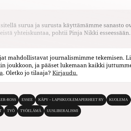
itellä surua ja surusta käyttämämme sanasto ov
eistä yhteiskuntaa, pohtii Pinja Nikki esseessään.
jat mahdollistavat journalismimme tekemisen. Li
kin joukkoon, ja pääset lukemaan kaikki juttumm
a
. Oletko jo tilaaja?
Kirjaudu.
LER-ROSS
ESSEE
KÄPY – LAPSIKUOLEMAPERHEET RY
KUOLEMA
T
TYÖ
TYÖELÄMÄ
UUSLIBERALISMI