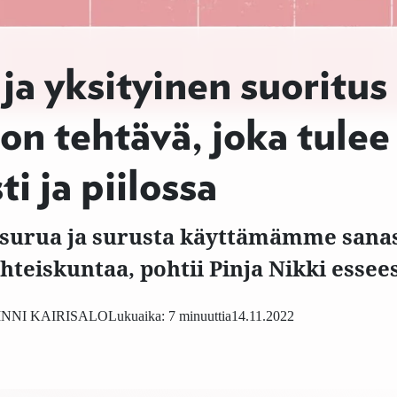
ja yksityinen suoritus
n tehtävä, joka tulee
i ja piilossa
surua ja surusta käyttämämme sanas
hteiskuntaa, pohtii Pinja Nikki essee
NNI KAIRISALO
Lukuaika: 7 minuuttia
14.11.2022