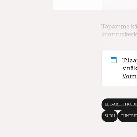
Tapamme käs
suorituskesk
Tilaa
sinä
Voim
ELISABETH KÜB
SURU
TUNTEE