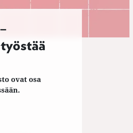
 –
 työstää
to ovat osa
ssään.