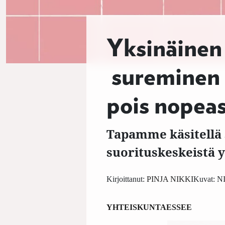
Yksinäinen 
sureminen o
pois nopeast
Tapamme käsitellä 
suorituskeskeistä y
Kirjoittanut:
PINJA NIKKI
Kuvat:
NI
YHTEISKUNTA
ESSEE