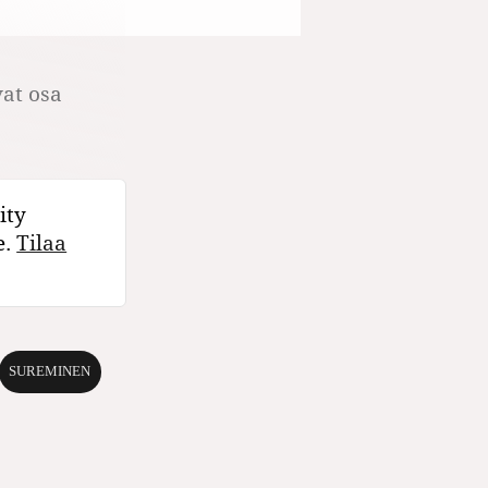
at osa
ity
e.
Tilaa
SUREMINEN