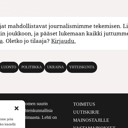
jat mahdollistavat journalismimme tekemisen. Li
kin joukkoon, ja pääset lukemaan kaikki juttumm
a
. Oletko jo tilaaja?
Kirjaudu.
LUONTO
POLITIIKKA
UKRAINA
YHTEISKUNTA
määrältään Suomen suurin
TOIMITUS
e nostaa esiin yhteiskunnallisia
UUTISKIRJE
lmalta kuin kotimaasta. Lehti on
mme ja/tai
MAINOSTAJILLE
sta 1999.
en käsitellä