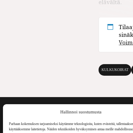
elävältä.
Tilaa
sinä
Voim
KULKUKOIRAT
Voima on painos
Hallinnoi suostumusta
kulttuurilehti. S
aiheita niin maai
Parhaan kokemuksen tarjoamiseksi käytämme teknologioita, kuten evästeitä, tallentaakse
Voima Kustannus
ilmestynyt vuode
käyttääksemme laitetietoja. Näiden tekniikoiden hyväksyminen antaa meille mahdollisuud