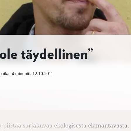
ole täydellinen”
aika: 4 minuuttia
12.10.2011
a piirtää sarjakuvaa ekologisesta elämäntavasta.