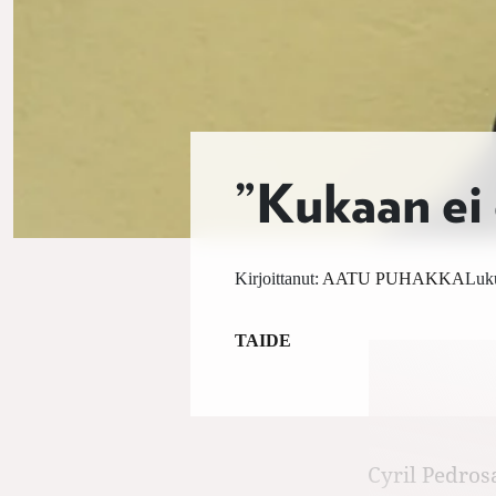
”Kukaan ei 
Kirjoittanut:
AATU PUHAKKA
Luku
TAIDE
Cyril Pedros