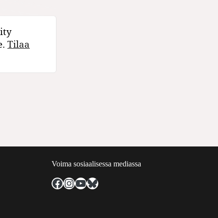
ity
e.
Tilaa
Voima sosiaalisessa mediassa
Facebook
Instagram
YouTube
Bluesky