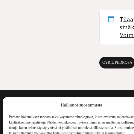
Tilaa
sinä
Voim
CYRIL PEDROSA
Voima on painos
Hallinnoi suostumusta
kulttuurilehti. S
aiheita niin maai
Parhaan kokemuksen tarjoamiseksi käytämme teknologioita, kuten evästeitä, tallentaakse
Voima Kustannus
ilmestynyt vuode
käyttääksemme laitetietoja. Näiden tekniikoiden hyväksyminen antaa meille mahdollisuud
Vellamonkatu 30 B 3 krs.
tietoja, kuten selauskäyttäytymistä tai yksilöllisiä tunnuksia tällä sivustolla. Suostumuks
00550 Helsinki
tai peruuttaminen voi vaikuttaa haitallisesti tiettyihin ominaisuuksiin ja toimintoihin.