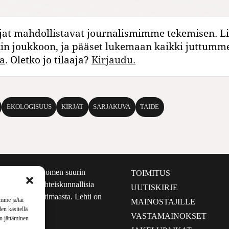
jat mahdollistavat journalismimme tekemisen. Li
kin joukkoon, ja pääset lukemaan kaikki juttumm
a
. Oletko jo tilaaja?
Kirjaudu.
EKOLOGISUUS
KIRJAT
SARJAKUVA
TAIDE
määrältään Suomen suurin
TOIMITUS
e nostaa esiin yhteiskunnallisia
UUTISKIRJE
lmalta kuin kotimaasta. Lehti on
mme ja/tai
MAINOSTAJILLE
sta 1999.
en käsitellä
VASTAMAINOKSET
en jättäminen