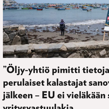
”Öljy-yhtiö pimitti tietoja
perulaiset kalastajat san
jälkeen – EU ei vieläkään
yritysvastuulakia