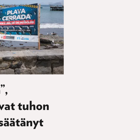
”,
ovat tuhon
 säätänyt