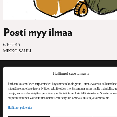
Posti myy ilmaa
6.10.2015
MIKKO SAULI
Voima on painos
Hallinnoi suostumusta
kulttuurilehti. S
aiheita niin maai
Parhaan kokemuksen tarjoamiseksi käytämme teknologioita, kuten evästeitä, tallentaakse
Voima Kustannus
ilmestynyt vuode
käyttääksemme laitetietoja. Näiden tekniikoiden hyväksyminen antaa meille mahdollisuud
Vellamonkatu 30 B 3 krs.
tietoja, kuten selauskäyttäytymistä tai yksilöllisiä tunnuksia tällä sivustolla. Suostumuks
00550 Helsinki
tai peruuttaminen voi vaikuttaa haitallisesti tiettyihin ominaisuuksiin ja toimintoihin.
voima(at)voima.fi
Hallinnoi palveluita
044 238 5109