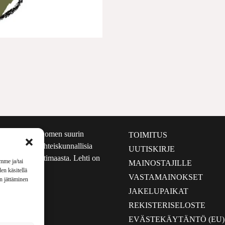
määrältään Suomen suurin
TOIMITUS
e nostaa esiin yhteiskunnallisia
UUTISKIRJE
lmalta kuin kotimaasta. Lehti on
mme ja/tai
MAINOSTAJILLE
sta 1999.
en käsitellä
VASTAMAINOKSET
en jättäminen
JAKELUPAIKAT
REKISTERISELOSTE
EVÄSTEKÄYTÄNTÖ (EU)