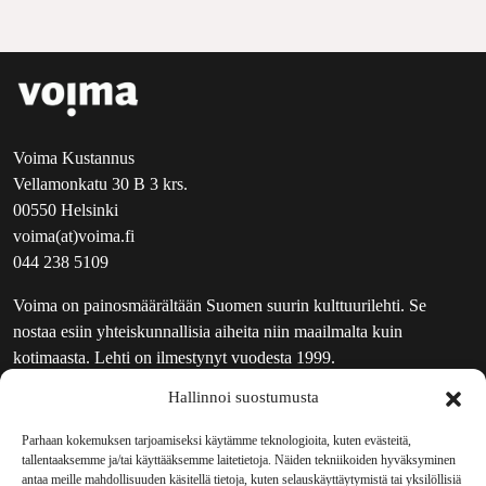
Voima Kustannus
Vellamonkatu 30 B 3 krs.
00550 Helsinki
voima(at)voima.fi
044 238 5109
Voima on painosmäärältään Suomen suurin kulttuurilehti. Se
nostaa esiin yhteiskunnallisia aiheita niin maailmalta kuin
kotimaasta. Lehti on ilmestynyt vuodesta 1999.
Hallinnoi suostumusta
TOIMITUS
UUTISKIRJE
Parhaan kokemuksen tarjoamiseksi käytämme teknologioita, kuten evästeitä,
tallentaaksemme ja/tai käyttääksemme laitetietoja. Näiden tekniikoiden hyväksyminen
MAINOSTAJILLE
antaa meille mahdollisuuden käsitellä tietoja, kuten selauskäyttäytymistä tai yksilöllisiä