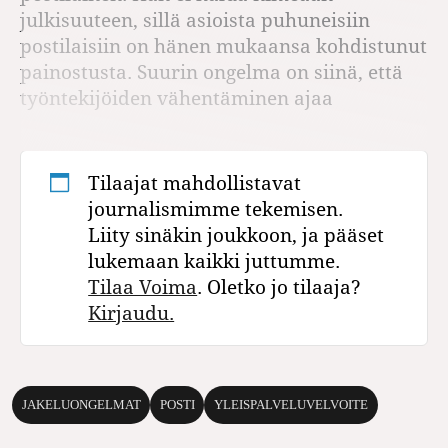
julkisuuteen, sillä asioista puhuneisiin
postilaisiin on hänen mukaansa kohdistunut
painostusta. Suurin ongelma on siinä, että
työntekijöiden vähentäminen ajaa
Tilaajat mahdollistavat
journalismimme tekemisen.
Liity sinäkin joukkoon, ja pääset
lukemaan kaikki juttumme.
Tilaa Voima
. Oletko jo tilaaja?
Kirjaudu.
JAKELUONGELMAT
POSTI
YLEISPALVELUVELVOITE