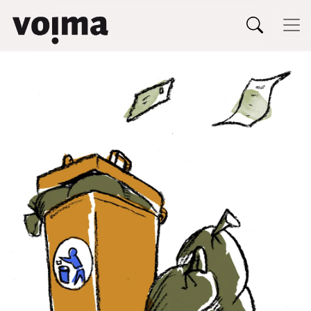
Päävalikko
Siirry sisältöön