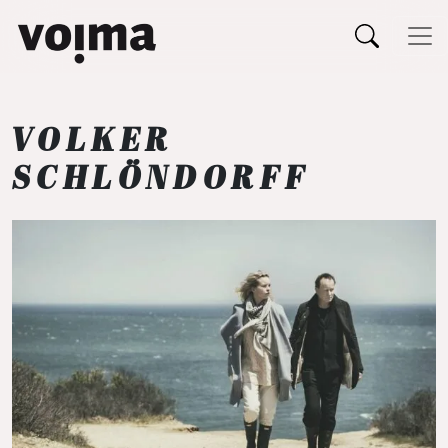
Päävalikko
Siirry sisältöön
VOLKER
SCHLÖNDORFF