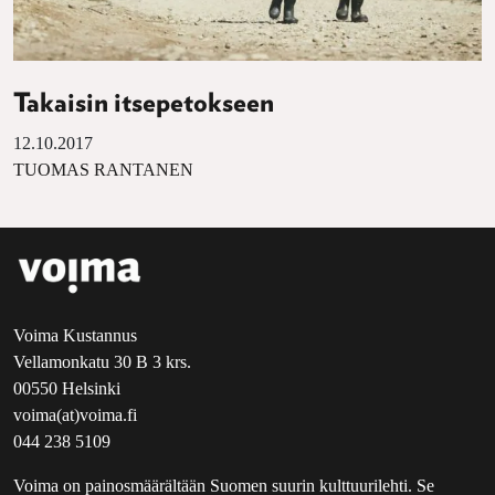
Takaisin itsepetokseen
12.10.2017
TUOMAS RANTANEN
Voima Kustannus
Vellamonkatu 30 B 3 krs.
00550 Helsinki
voima(at)voima.fi
044 238 5109
Voima on painosmäärältään Suomen suurin kulttuurilehti. Se