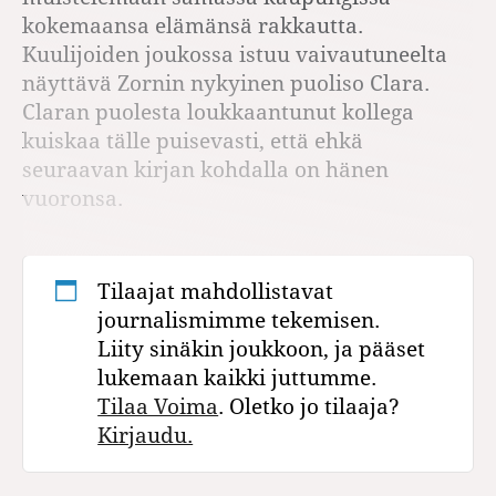
kokemaansa elämänsä rakkautta.
Kuulijoiden joukossa istuu vaivautuneelta
näyttävä Zornin nykyinen puoliso Clara.
Claran puolesta loukkaantunut kollega
kuiskaa tälle puisevasti, että ehkä
seuraavan kirjan kohdalla on hänen
vuoronsa.
Tilaajat mahdollistavat
journalismimme tekemisen.
Liity sinäkin joukkoon, ja pääset
lukemaan kaikki juttumme.
Tilaa Voima
. Oletko jo tilaaja?
Kirjaudu.