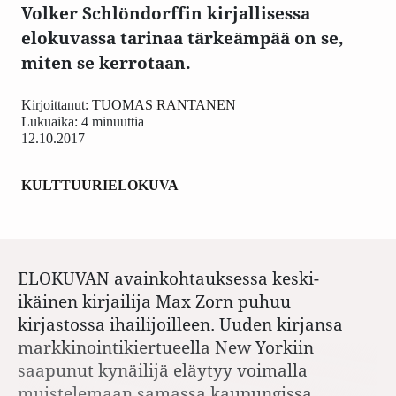
Volker Schlöndorffin kirjallisessa
elokuvassa tarinaa tärkeämpää on se,
miten se kerrotaan.
Kirjoittanut:
TUOMAS RANTANEN
Lukuaika: 4 minuuttia
12.10.2017
KULTTUURI
ELOKUVA
ELOKUVAN avainkohtauksessa keski-
ikäinen kirjailija Max Zorn puhuu
kirjastossa ihailijoilleen. Uuden kirjansa
markkinointikiertueella New Yorkiin
saapunut kynäilijä eläytyy voimalla
muistelemaan samassa kaupungissa