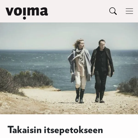
Päävalikko
Siirry sisältöön
Takaisin itsepetokseen