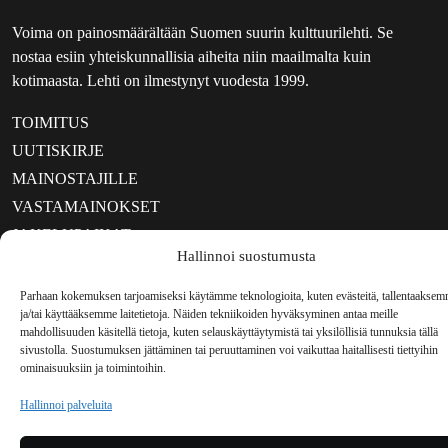
Voima on painosmäärältään Suomen suurin kulttuurilehti. Se
nostaa esiin yhteiskunnallisia aiheita niin maailmalta kuin
kotimaasta. Lehti on ilmestynyt vuodesta 1999.
TOIMITUS
UUTISKIRJE
MAINOSTAJILLE
VASTAMAINOKSET
JAKELUPAIKAT
Hallinnoi suostumusta
REKISTERISELOSTE
EVÄSTEKÄYTÄNTÖ (EU)
Parhaan kokemuksen tarjoamiseksi käytämme teknologioita, kuten evästeitä, tallentaakse
ja/tai käyttääksemme laitetietoja. Näiden tekniikoiden hyväksyminen antaa meille
TILAUKSEN PERUUTUSPYYNTÖ
mahdollisuuden käsitellä tietoja, kuten selauskäyttäytymistä tai yksilöllisiä tunnuksia tällä
TILAUSOHJEET JA -EHDOT
sivustolla. Suostumuksen jättäminen tai peruuttaminen voi vaikuttaa haitallisesti tiettyihin
ominaisuuksiin ja toimintoihin.
Voima sosiaalisessa mediassa
Hallinnoi palveluita
Facebook
Instagram
YouTube
Bluesky