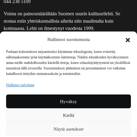
044 238 5109
Voima on painosmäärältään Suomen suurin kulttuurilehti. Se
nostaa esiin yhteiskunnallisia aiheita niin maailmalta kuin
kotimaasta. Lehti on ilmestynyt vuodesta 1999.
Hallinnoi suostumusta
TOIMITUS
UUTISKIRJE
Parhaan kokemuksen tarjoamiseksi käytämme teknologioita, kuten evästeitä,
tallentaaksemme ja/tai käyttääksemme laitetietoja. Näiden tekniikoiden hyväksyminen
MAINOSTAJILLE
antaa meille mahdollisuuden käsitellä tietoja, kuten selauskäyttäytymistä tai yksilöllisiä
VASTAMAINOKSET
tunnuksia tällä sivustolla. Suostumuksen jättäminen tai peruuttaminen voi vaikuttaa
haitallisesti tiettyihin ominaisuuksiin ja toimintoihin.
JAKELUPAIKAT
REKISTERISELOSTE
Hallinnoi palveluita
EVÄSTEKÄYTÄNTÖ (EU)
TILAUKSEN PERUUTUSPYYNTÖ
Hyväksy
TILAUSOHJEET JA -EHDOT
Kiellä
Voima sosiaalisessa mediassa
Näytä asetukset
Facebook
Instagram
YouTube
Bluesky