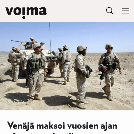
Päävalikko
Siirry sisältöön
Venäjä maksoi vuosien ajan