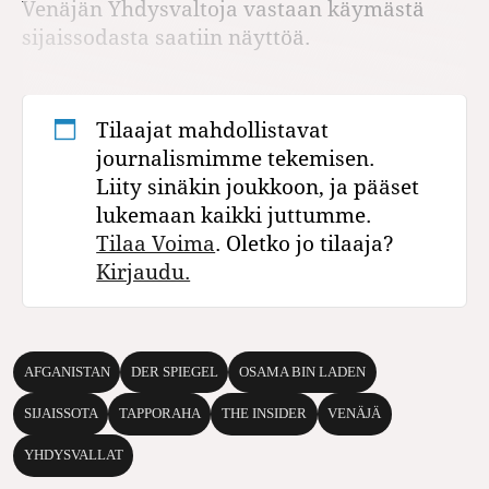
Venäjän Yhdysvaltoja vastaan käymästä
sijaissodasta saatiin näyttöä.
Tilaajat mahdollistavat
journalismimme tekemisen.
Liity sinäkin joukkoon, ja pääset
lukemaan kaikki juttumme.
Tilaa Voima
. Oletko jo tilaaja?
Kirjaudu.
AFGANISTAN
DER SPIEGEL
OSAMA BIN LADEN
SIJAISSOTA
TAPPORAHA
THE INSIDER
VENÄJÄ
YHDYSVALLAT