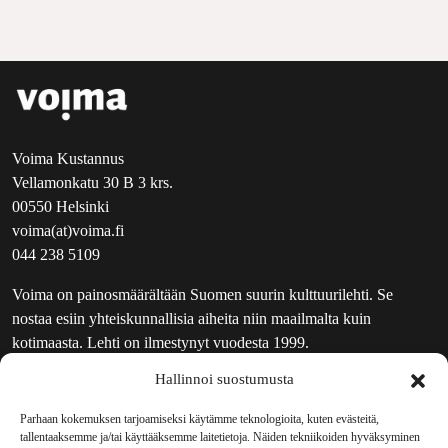
Voima Kustannus
Vellamonkatu 30 B 3 krs.
00550 Helsinki
voima(at)voima.fi
044 238 5109
Voima on painosmäärältään Suomen suurin kulttuurilehti. Se
nostaa esiin yhteiskunnallisia aiheita niin maailmalta kuin
kotimaasta. Lehti on ilmestynyt vuodesta 1999.
Hallinnoi suostumusta
TOIMITUS
UUTISKIRJE
Parhaan kokemuksen tarjoamiseksi käytämme teknologioita, kuten evästeitä,
tallentaaksemme ja/tai käyttääksemme laitetietoja. Näiden tekniikoiden hyväksyminen
MAINOSTAJILLE