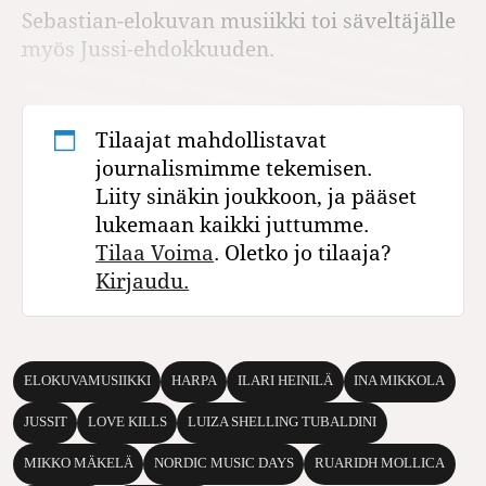
Sebastian-elokuvan musiikki toi säveltäjälle
myös Jussi-ehdokkuuden.
Tilaajat mahdollistavat
journalismimme tekemisen.
Liity sinäkin joukkoon, ja pääset
lukemaan kaikki juttumme.
Tilaa Voima
. Oletko jo tilaaja?
Kirjaudu.
ELOKUVAMUSIIKKI
HARPA
ILARI HEINILÄ
INA MIKKOLA
JUSSIT
LOVE KILLS
LUIZA SHELLING TUBALDINI
MIKKO MÄKELÄ
NORDIC MUSIC DAYS
RUARIDH MOLLICA