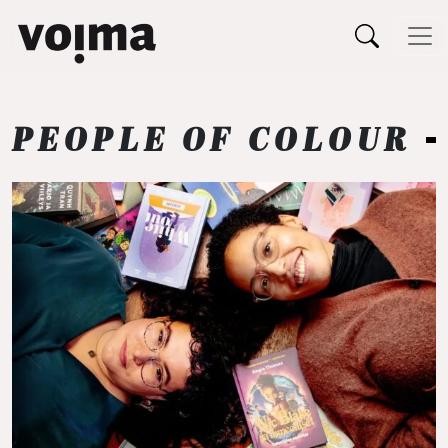
Päävalikko
Siirry sisältöön
PEOPLE OF COLOUR