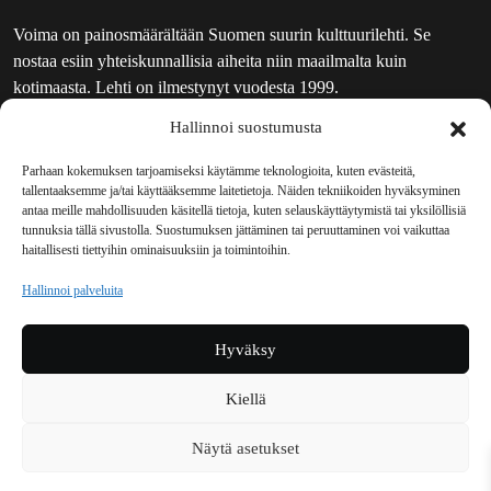
Voima on painosmäärältään Suomen suurin kulttuurilehti. Se
nostaa esiin yhteiskunnallisia aiheita niin maailmalta kuin
kotimaasta. Lehti on ilmestynyt vuodesta 1999.
Hallinnoi suostumusta
TOIMITUS
UUTISKIRJE
Parhaan kokemuksen tarjoamiseksi käytämme teknologioita, kuten evästeitä,
tallentaaksemme ja/tai käyttääksemme laitetietoja. Näiden tekniikoiden hyväksyminen
MAINOSTAJILLE
antaa meille mahdollisuuden käsitellä tietoja, kuten selauskäyttäytymistä tai yksilöllisiä
VASTAMAINOKSET
tunnuksia tällä sivustolla. Suostumuksen jättäminen tai peruuttaminen voi vaikuttaa
haitallisesti tiettyihin ominaisuuksiin ja toimintoihin.
JAKELUPAIKAT
REKISTERISELOSTE
Hallinnoi palveluita
EVÄSTEKÄYTÄNTÖ (EU)
TILAUKSEN PERUUTUSPYYNTÖ
Hyväksy
TILAUSOHJEET JA -EHDOT
Kiellä
Voima sosiaalisessa mediassa
Näytä asetukset
Facebook
Instagram
YouTube
Bluesky