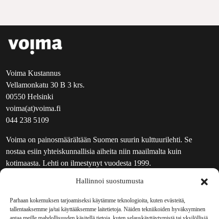
Voima Kustannus
Vellamonkatu 30 B 3 krs.
00550 Helsinki
voima(at)voima.fi
044 238 5109
Voima on painosmäärältään Suomen suurin kulttuurilehti. Se
nostaa esiin yhteiskunnallisia aiheita niin maailmalta kuin
kotimaasta. Lehti on ilmestynyt vuodesta 1999.
Hallinnoi suostumusta
TOIMITUS
UUTISKIRJE
Parhaan kokemuksen tarjoamiseksi käytämme teknologioita, kuten evästeitä,
tallentaaksemme ja/tai käyttääksemme laitetietoja. Näiden tekniikoiden hyväksyminen
MAINOSTAJILLE
antaa meille mahdollisuuden käsitellä tietoja, kuten selauskäyttäytymistä tai yksilöllisiä