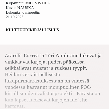
Kirjoittanut:
MIIA VISTILÄ
Kuvat:
NAUSKA
Lukuaika: 6 minuuttia
21.10.2025
KULTTUURI
KIRJALLISUUS
Aracelis Correa ja Téri Zambrano lukevat ja
vinkkaavat kirjoja, joiden pääosissa
seikkailevat mustat ja ruskeat tyypit.
Heidän vertaistuellisesta
lukupiiriharrastuksestaan on viidessä
vuodessa kasvanut monipuolinen POC-
kirjallisuuden valistusprojekti. ”Parasta on
kun lapset luoksevat kirjojen luo”, he
kertovat.