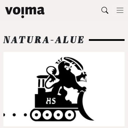
Päävalikko
Siirry sisältöön
NATURA-ALUE