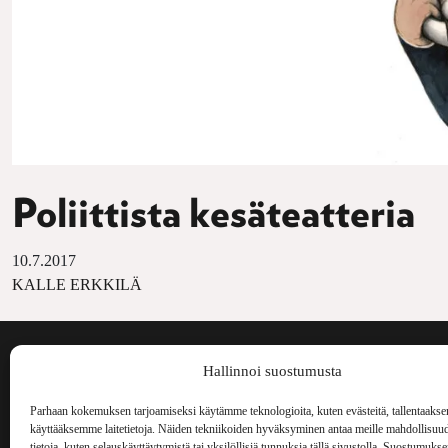
Poliittista kesäteatteria
10.7.2017
KALLE ERKKILÄ
Voima on painos
Hallinnoi suostumusta
kulttuurilehti. S
aiheita niin maai
Parhaan kokemuksen tarjoamiseksi käytämme teknologioita, kuten evästeitä, tallentaakse
Voima Kustannus
ilmestynyt vuode
käyttääksemme laitetietoja. Näiden tekniikoiden hyväksyminen antaa meille mahdollisuud
Vellamonkatu 30 B 3 krs.
tietoja, kuten selauskäyttäytymistä tai yksilöllisiä tunnuksia tällä sivustolla. Suostumuks