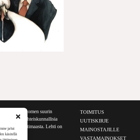
määrältään Suomen suurin
TOIMITUS
e nostaa esiin yhteiskunnallisia
UUTISKIRJE
lmalta kuin kotimaasta. Lehti on
mme ja/tai
MAINOSTAJILLE
sta 1999.
en käsitellä
VASTAMAINOKSET
en jättäminen