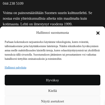
044 238 5109
Voima on painosmäärältään Suomen suurin kulttuurilehti. Se
nostaa esiin yhteiskunnallisia aiheita niin maailmalta kuin
kotimaasta. Lehti on ilmestynyt vuodesta 1999.
Hallinnoi suostumusta
TOIMITUS
UUTISKIRJE
Parhaan kokemuksen tarjoamiseksi käytämme teknologioita, kuten evästeitä,
tallentaaksemme ja/tai käyttääksemme laitetietoja. Näiden tekniikoiden hyväksyminen
MAINOSTAJILLE
antaa meille mahdollisuuden käsitellä tietoja, kuten selauskäyttäytymistä tai yksilöllisiä
VASTAMAINOKSET
tunnuksia tällä sivustolla. Suostumuksen jättäminen tai peruuttaminen voi vaikuttaa
haitallisesti tiettyihin ominaisuuksiin ja toimintoihin.
JAKELUPAIKAT
REKISTERISELOSTE
Hallinnoi palveluita
EVÄSTEKÄYTÄNTÖ (EU)
TILAUKSEN PERUUTUSPYYNTÖ
Hyväksy
TILAUSOHJEET JA -EHDOT
Kiellä
Voima sosiaalisessa mediassa
Näytä asetukset