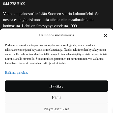
044 238 5109
Voima on painosmäärältään Suomen suurin kulttuurilehti. Se
nostaa esiin yhteiskunnallisia aiheita niin maailmalta kuin
kotimaasta. Lehti on ilmestynyt vuodesta 1999.
Hallinnoi suostumusta
TOIMITUS
UUTISKIRJE
Parhaan kokemuksen tarjoamiseksi käytämme teknologioita, kuten evästeitä,
tallentaaksemme ja/tai käyttääksemme laitetietoja. Näiden tekniikoiden hyväksyminen
MAINOSTAJILLE
antaa meille mahdollisuuden käsitellä tietoja, kuten selauskäyttäytymistä tai yksilöllisiä
VASTAMAINOKSET
tunnuksia tällä sivustolla. Suostumuksen jättäminen tai peruuttaminen voi vaikuttaa
haitallisesti tiettyihin ominaisuuksiin ja toimintoihin.
JAKELUPAIKAT
REKISTERISELOSTE
Hallinnoi palveluita
EVÄSTEKÄYTÄNTÖ (EU)
TILAUKSEN PERUUTUSPYYNTÖ
Hyväksy
TILAUSOHJEET JA -EHDOT
Kiellä
Voima sosiaalisessa mediassa
Näytä asetukset