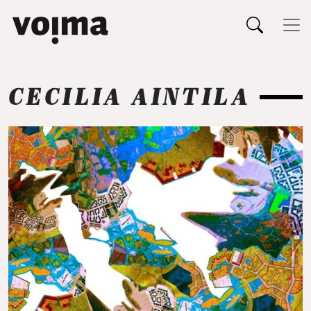
Päävalikko
Siirry sisältöön
CECILIA AINTILA