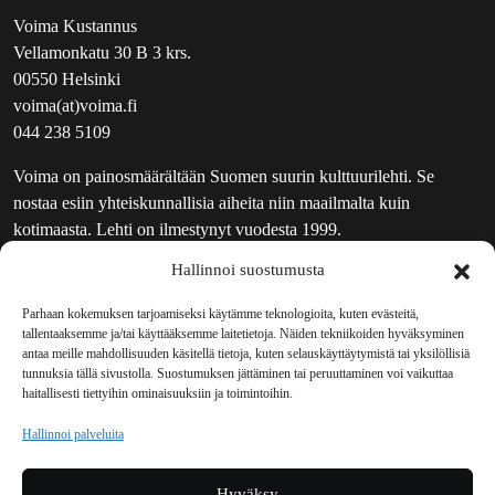
Voima Kustannus
Vellamonkatu 30 B 3 krs.
00550 Helsinki
voima(at)voima.fi
044 238 5109
Voima on painosmäärältään Suomen suurin kulttuurilehti. Se
nostaa esiin yhteiskunnallisia aiheita niin maailmalta kuin
kotimaasta. Lehti on ilmestynyt vuodesta 1999.
Hallinnoi suostumusta
TOIMITUS
UUTISKIRJE
Parhaan kokemuksen tarjoamiseksi käytämme teknologioita, kuten evästeitä,
tallentaaksemme ja/tai käyttääksemme laitetietoja. Näiden tekniikoiden hyväksyminen
MAINOSTAJILLE
antaa meille mahdollisuuden käsitellä tietoja, kuten selauskäyttäytymistä tai yksilöllisiä
VASTAMAINOKSET
tunnuksia tällä sivustolla. Suostumuksen jättäminen tai peruuttaminen voi vaikuttaa
haitallisesti tiettyihin ominaisuuksiin ja toimintoihin.
JAKELUPAIKAT
REKISTERISELOSTE
Hallinnoi palveluita
EVÄSTEKÄYTÄNTÖ (EU)
TILAUKSEN PERUUTUSPYYNTÖ
Hyväksy