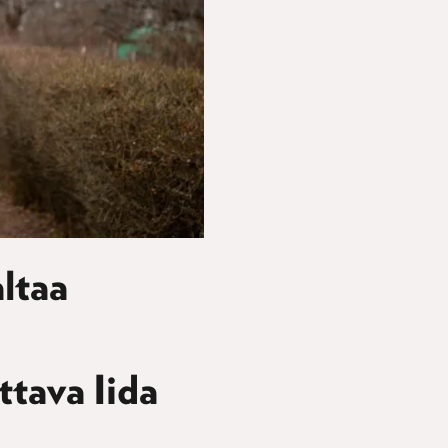
altaa
ttava Iida