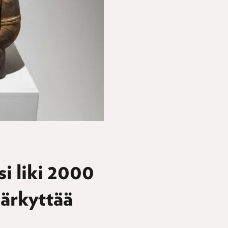
i liki 2000
järkyttää