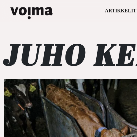
ARTIKKELIT
Päävalikko
Siirry sisältöön
JUHO K