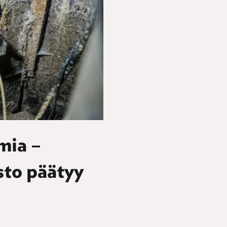
mia –
sto päätyy