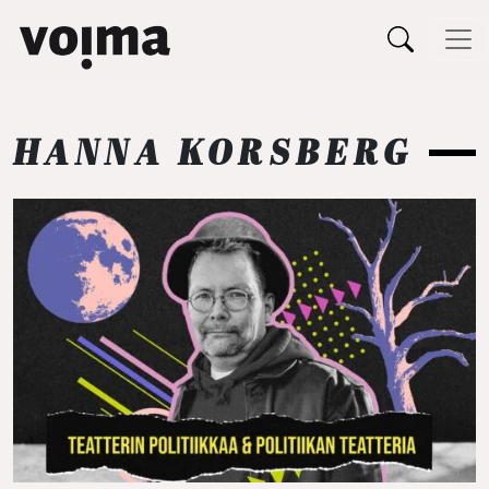
Päävalikko
Siirry sisältöön
HANNA KORSBERG