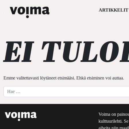
ARTIKKELIT
Päävalikko
Siirry sisältöön
EI TULO
Emme valitettavasti löytäneet etsimääsi. Ehkä etsiminen voi auttaa.
Hae:
Voima on painos
kulttuurilehti. S
aiheita niin maai