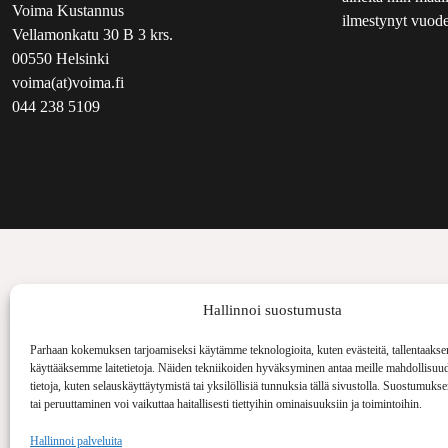
Voima Kustannus
ilmestynyt vuode
Vellamonkatu 30 B 3 krs.
00550 Helsinki
voima(at)voima.fi
044 238 5109
Hallinnoi suostumusta
Parhaan kokemuksen tarjoamiseksi käytämme teknologioita, kuten evästeitä, tallentaakse
käyttääksemme laitetietoja. Näiden tekniikoiden hyväksyminen antaa meille mahdollisuud
tietoja, kuten selauskäyttäytymistä tai yksilöllisiä tunnuksia tällä sivustolla. Suostumuks
tai peruuttaminen voi vaikuttaa haitallisesti tiettyihin ominaisuuksiin ja toimintoihin.
Hallinnoi palveluita