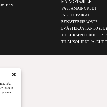
MAINOSTAJILLE
sta 1999.
VASTAMAINOKSET
JAKELUPAIKAT
REKISTERISELOSTE
EVÄSTEKÄYTÄNTÖ (EU)
TILAUKSEN PERUUTUS
TILAUSOHJEET JA -EHD
mme ja/tai
en käsitellä
en jättäminen