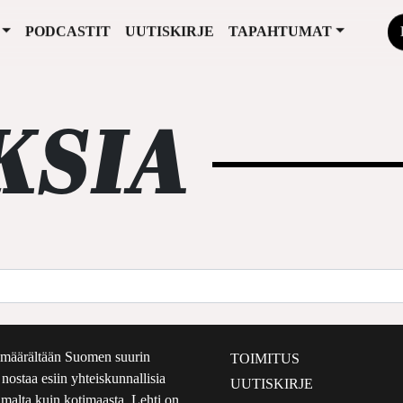
PODCASTIT
UUTISKIRJE
TAPAHTUMAT
KSIA
määrältään Suomen suurin
TOIMITUS
e nostaa esiin yhteiskunnallisia
UUTISKIRJE
lmalta kuin kotimaasta. Lehti on