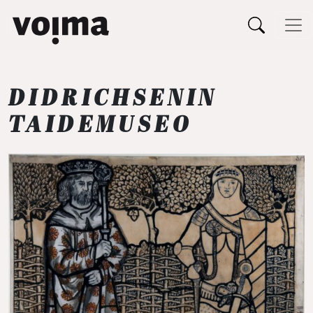
Päävalikko
Siirry sisältöön
DIDRICHSENIN
TAIDEMUSEO