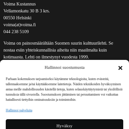
Voima Kustannus
Vellamonkatu 30 B 3 krs.
00550 Helsinki
voima(at)voima.fi
044 238 5109
Voima on painosmäärältään Suomen suurin kulttuurilehti. Se
nostaa esiin yhteiskunnallisia aiheita niin maailmalta kuin
kotimaasta. Lehti on ilmestynyt vuodesta 1999.
Hallinnoi suostumusta
TOIMITUS
UUTISKIRJE
Parhaan kokemuksen tarjoamiseksi käytämme teknologioita, kuten evästeitä,
tallentaaksemme ja/tai käyttääksemme laitetietoja. Näiden tekniikoiden hyväksyminen
MAINOSTAJILLE
antaa meille mahdollisuuden käsitellä tietoja, kuten selauskäyttäytymistä tai yksilöllisiä
VASTAMAINOKSET
tunnuksia tällä sivustolla. Suostumuksen jättäminen tai peruuttaminen voi vaikuttaa
haitallisesti tiettyihin ominaisuuksiin ja toimintoihin.
JAKELUPAIKAT
REKISTERISELOSTE
Hallinnoi palveluita
EVÄSTEKÄYTÄNTÖ (EU)
TILAUKSEN PERUUTUSPYYNTÖ
Hyväksy