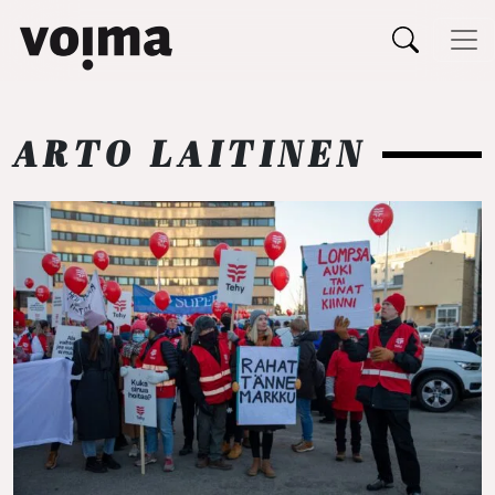
Päävalikko
Siirry sisältöön
ARTO LAITINEN