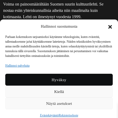
Voima on painosmäärältään Suomen suurin kulttuurilehti. Se
nostaa esiin yhteiskunnallisia aiheita niin maailmalta kuin
kotimaasta. Lehti on ilmestynyt vuodesta 1999.
Hallinnoi suostumusta
TOIMITUS
UUTISKIRJE
Parhaan kokemuksen tarjoamiseksi käytämme teknologioita, kuten evästeitä,
tallentaaksemme ja/tai käyttääksemme laitetietoja. Näiden tekniikoiden hyväksyminen
MAINOSTAJILLE
antaa meille mahdollisuuden käsitellä tietoja, kuten selauskäyttäytymistä tai yksilöllisiä
VASTAMAINOKSET
tunnuksia tällä sivustolla. Suostumuksen jättäminen tai peruuttaminen voi vaikuttaa
haitallisesti tiettyihin ominaisuuksiin ja toimintoihin.
JAKELUPAIKAT
REKISTERISELOSTE
Hallinnoi palveluita
EVÄSTEKÄYTÄNTÖ (EU)
TILAUKSEN PERUUTUSPYYNTÖ
Hyväksy
TILAUSOHJEET JA -EHDOT
Kiellä
Voima sosiaalisessa mediassa
Näytä asetukset
Facebook
Instagram
YouTube
Bluesky
Evästekäytäntö
Rekisteriseloste