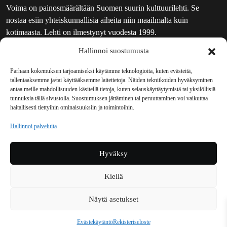
Voima on painosmäärältään Suomen suurin kulttuurilehti. Se
nostaa esiin yhteiskunnallisia aiheita niin maailmalta kuin
kotimaasta. Lehti on ilmestynyt vuodesta 1999.
Hallinnoi suostumusta
TOIMITUS
UUTISKIRJE
Parhaan kokemuksen tarjoamiseksi käytämme teknologioita, kuten evästeitä,
tallentaaksemme ja/tai käyttääksemme laitetietoja. Näiden tekniikoiden hyväksyminen
MAINOSTAJILLE
antaa meille mahdollisuuden käsitellä tietoja, kuten selauskäyttäytymistä tai yksilöllisiä
VASTAMAINOKSET
tunnuksia tällä sivustolla. Suostumuksen jättäminen tai peruuttaminen voi vaikuttaa
haitallisesti tiettyihin ominaisuuksiin ja toimintoihin.
JAKELUPAIKAT
REKISTERISELOSTE
Hallinnoi palveluita
EVÄSTEKÄYTÄNTÖ (EU)
TILAUKSEN PERUUTUSPYYNTÖ
Hyväksy
TILAUSOHJEET JA -EHDOT
Kiellä
Voima sosiaalisessa mediassa
Näytä asetukset
Facebook
Instagram
YouTube
Bluesky
Evästekäytäntö
Rekisteriseloste