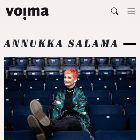
Päävalikko
Siirry sisältöön
ANNUKKA SALAMA