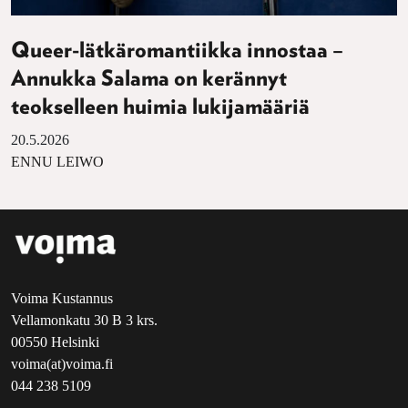
Queer-lätkäromantiikka innostaa –
Annukka Salama on kerännyt
teokselleen huimia lukijamääriä
20.5.2026
ENNU LEIWO
Voima Kustannus
Vellamonkatu 30 B 3 krs.
00550 Helsinki
voima(at)voima.fi
044 238 5109