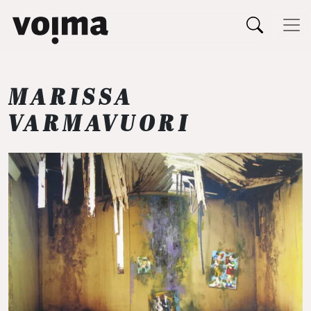
Päävalikko
Siirry sisältöön
MARISSA
VARMAVUORI