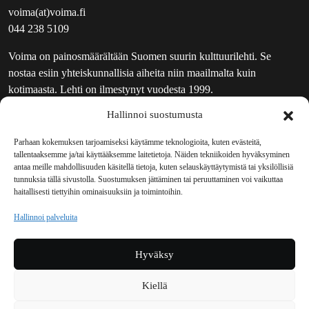
voima(at)voima.fi
044 238 5109
Voima on painosmäärältään Suomen suurin kulttuurilehti. Se
nostaa esiin yhteiskunnallisia aiheita niin maailmalta kuin
kotimaasta. Lehti on ilmestynyt vuodesta 1999.
Hallinnoi suostumusta
TOIMITUS
UUTISKIRJE
Parhaan kokemuksen tarjoamiseksi käytämme teknologioita, kuten evästeitä,
tallentaaksemme ja/tai käyttääksemme laitetietoja. Näiden tekniikoiden hyväksyminen
MAINOSTAJILLE
antaa meille mahdollisuuden käsitellä tietoja, kuten selauskäyttäytymistä tai yksilöllisiä
VASTAMAINOKSET
tunnuksia tällä sivustolla. Suostumuksen jättäminen tai peruuttaminen voi vaikuttaa
haitallisesti tiettyihin ominaisuuksiin ja toimintoihin.
JAKELUPAIKAT
REKISTERISELOSTE
Hallinnoi palveluita
EVÄSTEKÄYTÄNTÖ (EU)
TILAUKSEN PERUUTUSPYYNTÖ
Hyväksy
TILAUSOHJEET JA -EHDOT
Kiellä
Voima sosiaalisessa mediassa