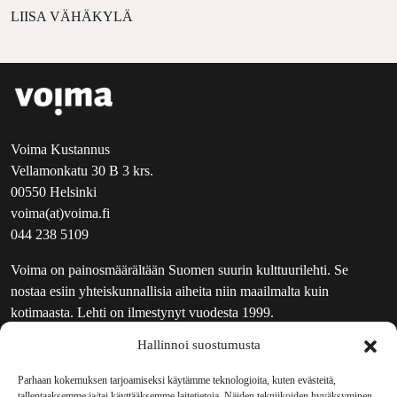
LIISA VÄHÄKYLÄ
Voima Kustannus
Vellamonkatu 30 B 3 krs.
00550 Helsinki
voima(at)voima.fi
044 238 5109
Voima on painosmäärältään Suomen suurin kulttuurilehti. Se
nostaa esiin yhteiskunnallisia aiheita niin maailmalta kuin
kotimaasta. Lehti on ilmestynyt vuodesta 1999.
Hallinnoi suostumusta
TOIMITUS
UUTISKIRJE
Parhaan kokemuksen tarjoamiseksi käytämme teknologioita, kuten evästeitä,
tallentaaksemme ja/tai käyttääksemme laitetietoja. Näiden tekniikoiden hyväksyminen