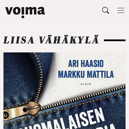
Päävalikko
Siirry sisältöön
LIISA VÄHÄKYLÄ