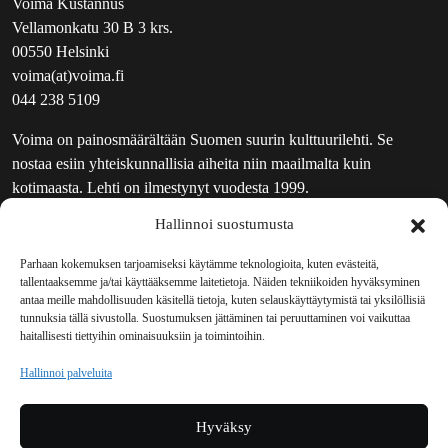
Voima Kustannus
Vellamonkatu 30 B 3 krs.
00550 Helsinki
voima(at)voima.fi
044 238 5109
Voima on painosmäärältään Suomen suurin kulttuurilehti. Se
nostaa esiin yhteiskunnallisia aiheita niin maailmalta kuin
kotimaasta. Lehti on ilmestynyt vuodesta 1999.
Hallinnoi suostumusta
TOIMITUS
UUTISKIRJE
Parhaan kokemuksen tarjoamiseksi käytämme teknologioita, kuten evästeitä,
tallentaaksemme ja/tai käyttääksemme laitetietoja. Näiden tekniikoiden hyväksyminen
MAINOSTAJILLE
antaa meille mahdollisuuden käsitellä tietoja, kuten selauskäyttäytymistä tai yksilöllisiä
VASTAMAINOKSET
tunnuksia tällä sivustolla. Suostumuksen jättäminen tai peruuttaminen voi vaikuttaa
haitallisesti tiettyihin ominaisuuksiin ja toimintoihin.
JAKELUPAIKAT
REKISTERISELOSTE
Hallinnoi palveluita
EVÄSTEKÄYTÄNTÖ (EU)
TILAUKSEN PERUUTUSPYYNTÖ
Hyväksy