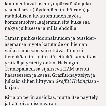
kommentoivat usein ympäristöään joko
visuaalisesti (täydentäen tai häiriten) ja
mahdollisen luvattomuuden myötä
kommentoivat laajemmin sitä kuka saa
näkyä julkisessa ja millä ehdoilla.
Tämän paikkasidonnaisuuden ja outsider-
asemansa myötä katutaide on hieman
vaikea museoon siirrettävä. Tämä ei
tietenkään tarkoita sitä, etteikö kannattaisi
yrittää ja yritetty onkin. Helsingin
Tennispalatsissa sijaitseva HAM tarttui
haasteeseen ja kasasi
Graffiti
-näyttelyn ja
julkaisi siihen liittyvän
Graffiti Helsingissä
-
kirjan.
Kirja on perin ansiokas, mutta itse näyttely
jättää toivomisen varaa.