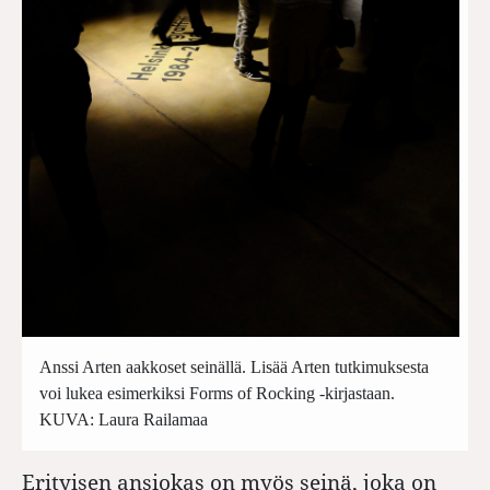
Anssi Arten aakkoset seinällä. Lisää Arten tutkimuksesta
voi lukea esimerkiksi Forms of Rocking -kirjastaan.
KUVA: Laura Railamaa
Erityisen ansiokas on myös seinä, joka on