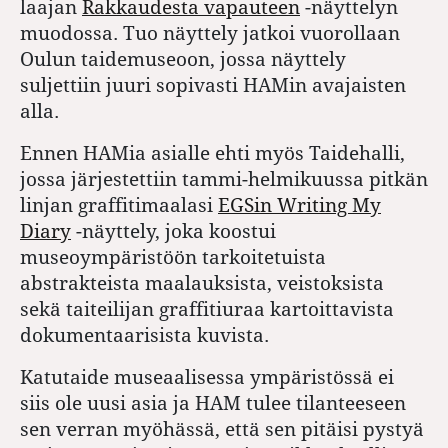
laajan
Rakkaudesta vapauteen
-näyttelyn
muodossa. Tuo näyttely jatkoi vuorollaan
Oulun taidemuseoon, jossa näyttely
suljettiin juuri sopivasti HAMin avajaisten
alla.
Ennen HAMia asialle ehti myös Taidehalli,
jossa järjestettiin tammi-helmikuussa pitkän
linjan graffitimaalasi
EGSin Writing My
Diary
-näyttely, joka koostui
museoympäristöön tarkoitetuista
abstrakteista maalauksista, veistoksista
sekä taiteilijan graffitiuraa kartoittavista
dokumentaarisista kuvista.
Katutaide museaalisessa ympäristössä ei
siis ole uusi asia ja HAM tulee tilanteeseen
sen verran myöhässä, että sen pitäisi pystyä