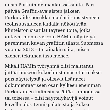
uusia Purkutaide-maalaussessioita. Pari
päivää Graffiti-avajaisten jälkeen
Purkutaide-porukka maalasi ränsistyneen
teollisuusalueen laidalla nököttävän
kiinteistön sisätilat täyteen töitä, jotka
antavat monin verroin HAMin näyttelyä
paremman kuvan graffitin tilasta Suomessa
vuonna 2018 – tai ainakin siitä, missä
skenen tekninen taso menee.
Mikäli HAMin työryhmä olisi malttanut
jättää museon kokoelmista nostetut teokset
pois näyttelystä ja olisivat lisänneet
dokumentaariseen osan kylkeen enemmän
Purkutaiteen kaltaista sisältöä – muodossa
tai toisessa – olisi näyttelykävijä voinut
kävellä ulos Tennispalatsista ja kokea