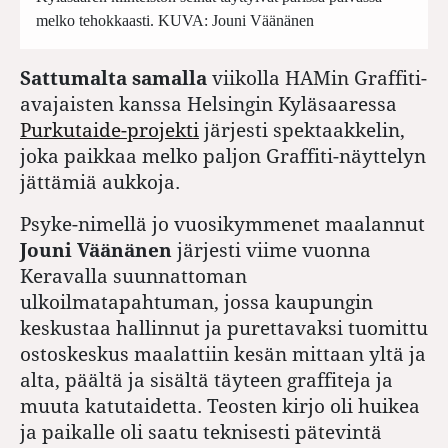
melko tehokkaasti. KUVA: Jouni Väänänen
Sattumalta samalla
viikolla HAMin Graffiti-
avajaisten kanssa Helsingin Kyläsaaressa
Purkutaide-projekti
järjesti spektaakkelin,
joka paikkaa melko paljon Graffiti-näyttelyn
jättämiä aukkoja.
Psyke-nimellä jo vuosikymmenet maalannut
Jouni Väänänen
järjesti viime vuonna
Keravalla suunnattoman
ulkoilmatapahtuman, jossa kaupungin
keskustaa hallinnut ja purettavaksi tuomittu
ostoskeskus maalattiin kesän mittaan yltä ja
alta, päältä ja sisältä täyteen graffiteja ja
muuta katutaidetta. Teosten kirjo oli huikea
ja paikalle oli saatu teknisesti pätevintä