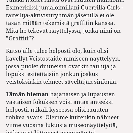
Esimerkiksi jumaloimillani
Guerrilla Girls
-
taiteilija-aktivistiryhmän jäsenillä ei ole
tasan mitään tekemistä graffitin kanssa.
Mitä he tekevät näyttelyssä, jonka nimi on
”Graffiti”?
Katsojalle tulee helposti olo, kuin olisi
kävellyt Veistostaide-nimiseen näyttelyyn,
jossa puolet duuneista ovatkin tauluja ja
lopuksi esitettäisiin jonkun joskus
veistoksiakin tehneet säveltäjän sinfonia.
Tämän hieman
hajanaisen ja lupausten
vastaisen fokuksen voisi antaa anteeksi
helposti, mikäli kyseessä olisi muuten
rohkea avaus. Olemme kuitenkin nähneet
viime vuosina lukuisia museonäyttelyitä,
jotka ovat liittyneet enemmän tai