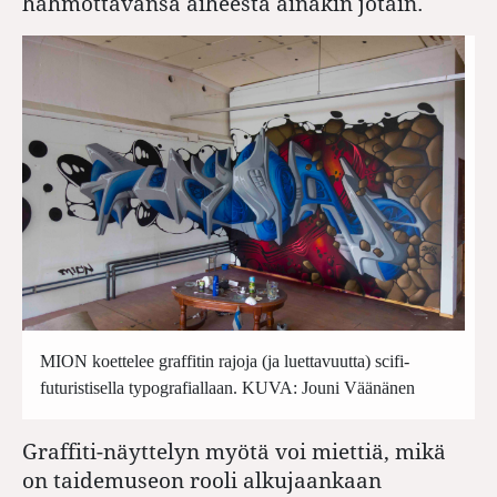
hahmottavansa aiheesta ainakin jotain.
MION koettelee graffitin rajoja (ja luettavuutta) scifi-
futuristisella typografiallaan. KUVA: Jouni Väänänen
Graffiti-näyttelyn myötä voi miettiä, mikä
on taidemuseon rooli alkujaankaan