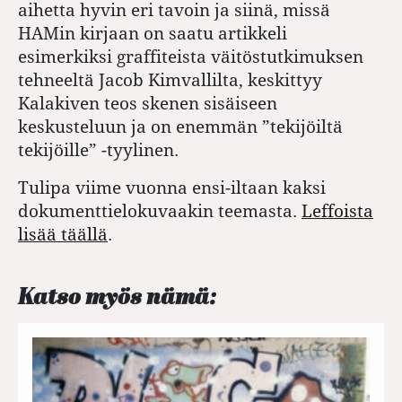
aihetta hyvin eri tavoin ja siinä, missä
HAMin kirjaan on saatu artikkeli
esimerkiksi graffiteista väitöstutkimuksen
tehneeltä Jacob Kimvallilta, keskittyy
Kalakiven teos skenen sisäiseen
keskusteluun ja on enemmän ”tekijöiltä
tekijöille” -tyylinen.
Tulipa viime vuonna ensi-iltaan kaksi
dokumenttielokuvaakin teemasta.
Leffoista
lisää täällä
.
Katso myös nämä: