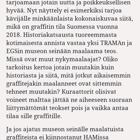
tarjoamaan jotain uutta ja poikkeuksellisen
hyvää. Nyt näyttely ei esimerkiksi tarjoa
kävijälle minkäänlaista kokonaiskuvaa siitä,
mikä on graffitin tila Suomessa vuonna
2018. Historiakatsausta tuoreemmasta
kotimaisesta annista vastaa yksi TRAMAn ja
EGSin museon seinään maalaama teos.
Missä ovat muut nykymaalaajat? Oliko
tarkoitus kertoa jotain muutakin kuin
historiasta ja siitä, mitä jotkut aikaisemmin
graffitejakin maalanneet ovat sittemmin
tehneet muutakin? Kuraattorit olisivat
voineet malttaa jättää ne aiheeseen suoraan
liittymättömät teokset pois ja vaikka antaa
tilaa sille graffitille.
Ja jos ajatus museon seinälle maalatuista
graffiteista ei kiinnostanut HAMissa