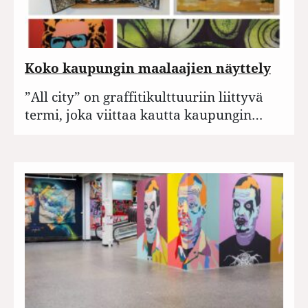
Koko kaupungin maalaajien näyttely
”All city” on graffitikulttuuriin liittyvä
termi, joka viittaa kautta kaupungin…