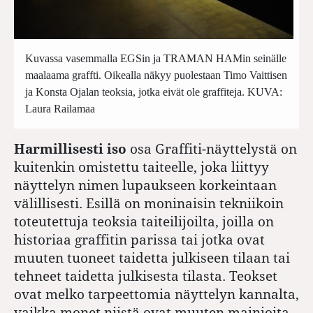
Kuvassa vasemmalla EGSin ja TRAMAN HAMin seinälle
maalaama graffti. Oikealla näkyy puolestaan Timo Vaittisen
ja Konsta Ojalan teoksia, jotka eivät ole graffiteja. KUVA:
Laura Railamaa
Harmillisesti iso
osa Graffiti-näyttelystä on
kuitenkin omistettu taiteelle, joka liittyy
näyttelyn nimen lupaukseen korkeintaan
välillisesti. Esillä on moninaisin tekniikoin
toteutettuja teoksia taiteilijoilta, joilla on
historiaa graffitin parissa tai jotka ovat
muuten tuoneet taidetta julkiseen tilaan tai
tehneet taidetta julkisesta tilasta. Teokset
ovat melko tarpeettomia näyttelyn kannalta,
vaikka monet niistä ovat muuten mainioita.