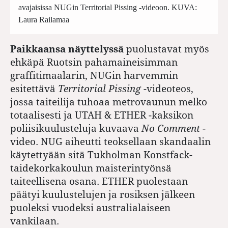
avajaisissa NUGin Territorial Pissing -videoon. KUVA:
Laura Railamaa
Paikkaansa näyttelyssä
puolustavat myös
ehkäpä Ruotsin pahamaineisimman
graffitimaalarin, NUGin harvemmin
esitettävä
Territorial Pissing
-videoteos,
jossa taiteilija tuhoaa metrovaunun melko
totaalisesti ja UTAH & ETHER -kaksikon
poliisikuulusteluja kuvaava
No Comment
-
video. NUG aiheutti teoksellaan skandaalin
käytettyään sitä Tukholman Konstfack-
taidekorkakoulun maisterintyönsä
taiteellisena osana. ETHER puolestaan
päätyi kuulustelujen ja rosiksen jälkeen
puoleksi vuodeksi australialaiseen
vankilaan.