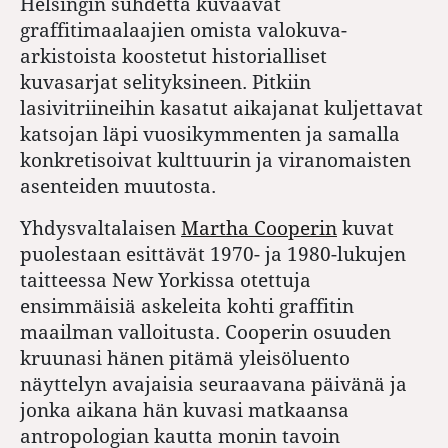
Helsingin suhdetta kuvaavat
graffitimaalaajien omista valokuva-
arkistoista koostetut historialliset
kuvasarjat selityksineen. Pitkiin
lasivitriineihin kasatut aikajanat kuljettavat
katsojan läpi vuosikymmenten ja samalla
konkretisoivat kulttuurin ja viranomaisten
asenteiden muutosta.
Yhdysvaltalaisen
Martha Cooperin
kuvat
puolestaan esittävät 1970- ja 1980-lukujen
taitteessa New Yorkissa otettuja
ensimmäisiä askeleita kohti graffitin
maailman valloitusta. Cooperin osuuden
kruunasi hänen pitämä yleisöluento
näyttelyn avajaisia seuraavana päivänä ja
jonka aikana hän kuvasi matkaansa
antropologian kautta monin tavoin