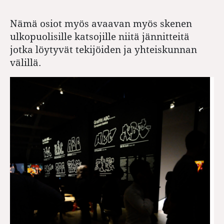
Nämä osiot myös avaavan myös skenen
ulkopuolisille katsojille niitä jännitteitä
jotka löytyvät tekijöiden ja yhteiskunnan
välillä.