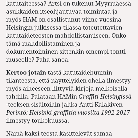
katutaiteessa? Artsi on tukenut Myyrmäessä
asukkaiden itseohjautuvaa toimintaa ja
myös HAM on osallistunut viime vuosina
Helsingin julkisessa tilassa toteutettavien
katutaideteosten mahdollistamiseen. Onko
tämä mahdollistaminen ja
dokumentoiminen sittenkin omempi tontti
museolle? Paha sanoa.
Kertoo jotain
tästä katutaidebuumin
tilanteesta, että näyttelyiden ohella ilmestyy
myös aiheeseen liittyviä kirjoja melkoisella
tahdilla. Palataan HAMin
Graffiti Helsingissä
-teoksen sisältöihin jahka Antti Kalakiven
Perintö: Helsinki-graffitia vuosilta 1992-2017
ilmestyy toukokuussa.
Nämä kaksi teosta käsittelevät samaa