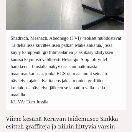
Shadrach, Meshach, Abednego (I-VI) -teokset muodostavat
Taidehallissa kuvitteellisen pätkän Mäkelänkatua, jossa
käyty kamppailu graffitimaalarien ja asukasyhdistyksen
kanssa käynnisti välillisesti Helsingin Stop töhryille! -
hankkeen. Taustalla näkyy osa suunnattomasta
maailmankartasta, jonka EGS on maalannut seinään
näyttelyn ajaksi. Karttateos jakaa monien graffitien
kohtalon – näyttelyn jälkeen se lanattiin valkoisella
maalilla.
KUVA: Tero Jussila
Viime kesänä Keravan taidemuseo Sinkka
esitteli graffiteja ja niihin liittyviä varsin