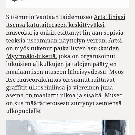
Sittemmin Vantaan taidemuseo
Artsi linjasi
itsensä katutaiteeseen keskittyväksi
museoksi
ja onkin esittänyt linjaan sopivia
teoksia useamman näyttelyn verran. Artsi
on myös tukenut
paikallisten asukkaiden
Myyrmäki-liikettä
, joka on organisoinut
lukuisien alikulkujen ja talojen päätyjen
maalaamisen museon läheisyydessä. Myös
itse museorakennus on saanut mittavat
graffitit ulkoseiniinsä ja viereinen juna-
asema on maalattu ulkoa ja sisältä. Museo
on siis määrätietoisesti siirtynyt seiniensä
ulkopuolelle.