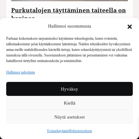
Purkutalojen täyttäminen taiteella on
kapinaa…
Hallinnoi suostumusta
Taide saattaa, onnistuessaan, avata
uudenlaisia tapoja tarkastella maailmaa.
Parhaan kokemuksen tarjoamiseksi käytämme teknologioita, kuten evästeitä,
tallentaaksemme ja/tai käyttääksemme laitetietoja. Näiden tekniikoiden hyväksyminen
Ja toisinaan…
antaa meille mahdollisuuden käsitellä tietoja, kuten selauskäyttäytymistä tai yksilöllisiä
tunnuksia tällä sivustolla. Suostumuksen jättäminen tai peruuttaminen voi vaikuttaa
haitallisesti tiettyihin ominaisuuksiin ja toimintoihin.
Hallinnoi palveluita
Hyväksy
Kiellä
Näytä asetukset
Voima Kustannus
Vellamonkatu 30 B 3 krs.
Evästekäytäntö
Rekisteriseloste
00550 Helsinki