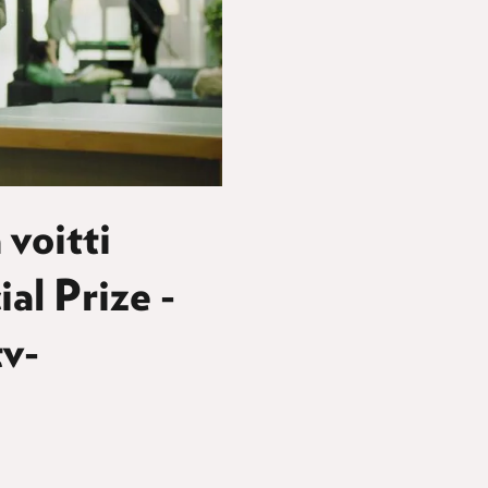
 voitti
l Prize -
v-