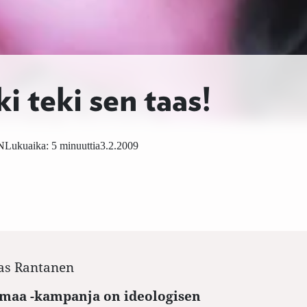
i teki sen taas!
N
Lukuaika: 5 minuuttia
3.2.2009
s Rantanen
amaa -kampanja on ideologisen