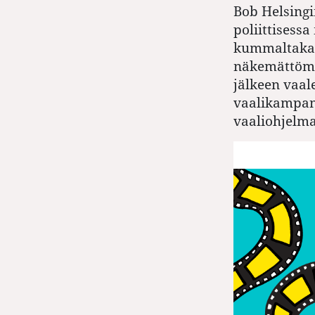
Bob Helsing
poliittisess
kummaltakaa
näkemättömän
jälkeen vaal
vaalikampanj
vaaliohjelma