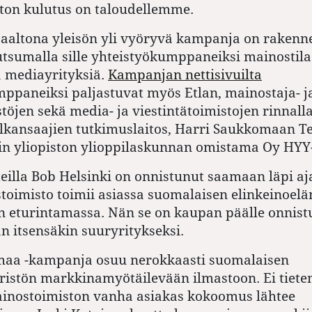
ton kulutus on taloudellemme.
aaltona yleisön yli vyöryvä kampanja on rakennet
utsumalla sille yhteistyökumppaneiksi mainostil
a mediayrityksiä.
Kampanjan nettisivuilta
ppaneiksi paljastuvat myös Etlan, mainostaja- j
stöjen sekä media- ja viestintätoimistojen rinnall
Palkansaajien tutkimuslaitos, Harri Saukkomaan Te
in yliopiston ylioppilaskunnan omistama Oy HYY-
eilla Bob Helsinki on onnistunut saamaan läpi aj
toimisto toimii asiassa suomalaisen elinkeinoel
n eturintamassa. Nän se on kaupan päälle onnist
 itsensäkin suuryritykseksi.
amaa -kampanja osuu nerokkaasti suomalaisen
istön markkinamyötäilevään ilmastoon. Ei tiete
ainostoimiston vanha asiakas kokoomus lähtee