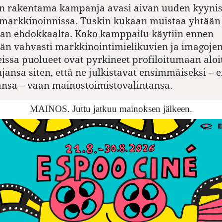
in rakentama kampanja avasi aivan uuden kyyni
a markkinoinnissa. Tuskin kukaan muistaa yhtää
n ehdokkaalta. Koko kamppailu käytiin ennen
 vahvasti markkinointimielikuvien ja imagojen 
eissa puolueet ovat pyrkineet profiloitumaan alo
ansa siten, että ne julkistavat ensimmäiseksi – 
nsa – vaan mainostoimistovalintansa.
MAINOS. Juttu jatkuu mainoksen jälkeen.