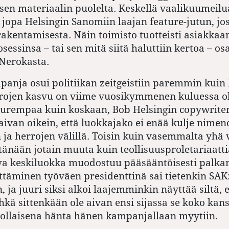
isen materiaalin puolelta. Keskellä vaalikuumeilu
a jopa Helsingin Sanomiin laajan feature-jutun, jos
kentamisesta. Näin toimisto tuotteisti asiakkaan
sessinsa – tai sen mitä siitä haluttiin kertoa – os
Nerokasta.
panja osui politiikan zeitgeistiin paremmin kuin 
erojen kasvu on viime vuosikymmenen kuluessa ol
urempaa kuin koskaan, Bob Helsingin copywriter
ivan oikein, että luokkajako ei enää kulje nim
ja herrojen välillä. Toisin kuin vasemmalta yhä v
tänään jotain muuta kuin teollisuusproletariaatti
a keskiluokka muodostuu pääsääntöisesti palkan
ittäminen työväen presidenttinä sai tietenkin SAK
 ja juuri siksi alkoi laajemminkin näyttää siltä, e
hkä sittenkään ole aivan ensi sijassa se koko kan
 jollaisena hänta hänen kampanjallaan myytiin.