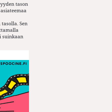
syyden tason
n asiateemaa
tasolla. Sen
ittamalla
ei suinkaan