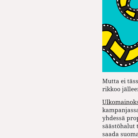
Mutta ei täs
rikkoo jällee
Ulkomainok
kampanjassa
yhdessä pro
säästöhalut
saada suoma