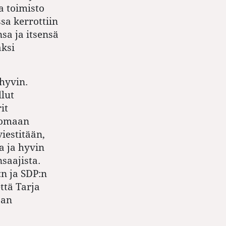
a toimisto
sa kerrottiin
sa ja itsensä
aksi
hyvin.
lut
it
enomaan
iestitään,
a ja hyvin
saajista.
:n ja SDP:n
ttä Tarja
san