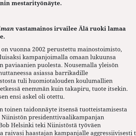
nin mestarityönäyte.
iman
vastamainos irvailee Älä ruoki lamaa
e.
 on vuonna 2002 perustettu mainostoimisto,
uuluisaksi kampanjoimalla omaan lukuunsa
n paviaanien puolesta. Nousemalla yleisön
huttaneessa asiassa barrikadille
stosta tuli huomiotalouden koulumallien
etkessä enemmän kuin takapiru, tuote itsekin.
n ensi askel oli otettu.
n toinen taidonnäyte itsensä tuotteistamisesta
i Niinistön presidenttivaalikampanjan
Bob Helsinki teki Niinistöstä työväen
ja raivasi haastajan kampanjalle aggressiivisesti 