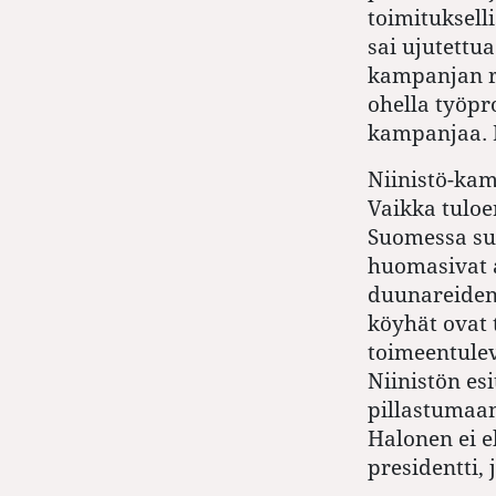
toimituksell
sai ujutettu
kampanjan ra
ohella työpro
kampanjaa. 
Niinistö-kam
Vaikka tulo
Suomessa su
huomasivat a
duunareiden 
köyhät ovat 
toimeentulev
Niinistön es
pillastumaan,
Halonen ei e
presidentti,