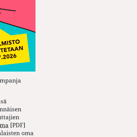
kampanja
ssä
ennäisen
ttajien
mma
[PDF]
alaisten oma