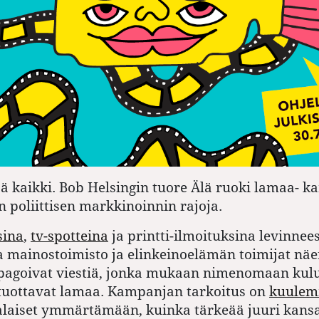
sä kaikki. Bob Helsingin tuore Älä ruoki lamaa- 
n poliittisen markkinoinnin rajoja.
sina
,
tv-spotteina
ja printti-ilmoituksina levinnee
 mainostoimisto ja elinkeinoelämän toimijat nä
pagoivat viestiä, jonka mukaan nimenomaan kulu
 tuottavat lamaa. Kampanjan tarkoitus on
kuule
laiset ymmärtämään, kuinka tärkeää juuri kans