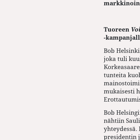
markkinoin
Tuoreen
Vo
-kampanjall
Bob Helsinki
joka tuli k
Korkeasaare
tunteita kuo
mainostoimi
mukaisesti h
Erottautumise
Bob Helsingi
nähtiin Saul
yhteydessä. 
presidentin 