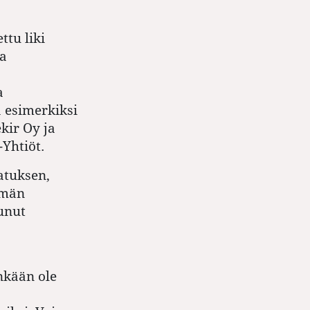
tu liki
aa
a
a esimerkiksi
kir Oy ja
Yhtiöt.
atuksen,
ämän
unut
nkään ole