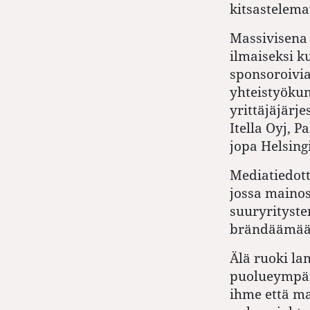
kitsastelema
Massivisena 
ilmaiseksi k
sponsoroivi
yhteistyökum
yrittäjäjärje
Itella Oyj, 
jopa Helsing
Mediatiedott
jossa mainos
suuryrityste
brändäämään
Älä ruoki l
puolueympär
ihme että m