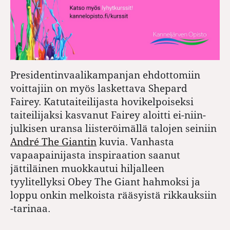
Presidentinvaalikampanjan ehdottomiin
voittajiin on myös laskettava Shepard
Fairey. Katutaiteilijasta hovikelpoiseksi
taiteilijaksi kasvanut Fairey aloitti ei-niin-
julkisen uransa liisteröimällä talojen seiniin
André The Giantin
kuvia. Vanhasta
vapaapainijasta inspiraation saanut
jättiläinen muokkautui hiljalleen
tyylitellyksi Obey The Giant hahmoksi ja
loppu onkin melkoista rääsyistä rikkauksiin
-tarinaa.