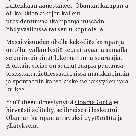
kuitenkaan äänestäneet. Obaman kampanja
oli kaikkien aikojen kallein
presidentinvaalikampanja missään,
Yhdysvalloissa tai sen ulkopuolella.
Massiivisuuden ohella kekseliäs kampanja
on ollut vallan lystiä seurattavaa ja samalla
se on inspiroinut lukemattomia seuraajia.
Ajoittain yleisö on saanut raapia päätänsä
tosissaan miettiessään missä markkinoinnin
ja spontaanin kansalaiskekseliäisyyden raja
kulkee.
YouTubeen ilmestynyttä
Obama Girliä
ei
hirveästi selitelty, se ilmeisesti laskeutui
Obaman kampanjan avuksi pyytämättä ja
yllätyksenä.