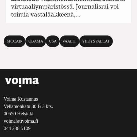
virtuaaliympäristössä. Journalismi voi
toimia vastalääkkeenä,…
MCCAIN
OBAMA
USA
VAALIT
YHDYSVALLAT
Voima Kustannus
Vellamonkatu 30 B 3 krs.
00550 Helsinki
voima(at)voima.fi
044 238 5109