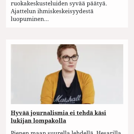
ruokakeskusteluiden syvää päätyä.
Ajattelun ihmiskeskeisyydestä
luopuminen…
Hyvää journalismia ei tehdä käsi
lukijan lompakolla
Pienen maan suurella lehdellä, Hesarilla,