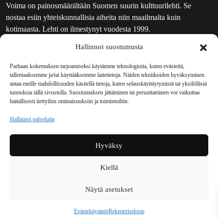
Voima on painosmäärältään Suomen suurin kulttuurilehti. Se
nostaa esiin yhteiskunnallisia aiheita niin maailmalta kuin
kotimaasta. Lehti on ilmestynyt vuodesta 1999.
Hallinnoi suostumusta
TOIMITUS
UUTISKIRJE
Parhaan kokemuksen tarjoamiseksi käytämme teknologioita, kuten evästeitä,
tallentaaksemme ja/tai käyttääksemme laitetietoja. Näiden tekniikoiden hyväksyminen
MAINOSTAJILLE
antaa meille mahdollisuuden käsitellä tietoja, kuten selauskäyttäytymistä tai yksilöllisiä
VASTAMAINOKSET
tunnuksia tällä sivustolla. Suostumuksen jättäminen tai peruuttaminen voi vaikuttaa
haitallisesti tiettyihin ominaisuuksiin ja toimintoihin.
JAKELUPAIKAT
REKISTERISELOSTE
Hallinnoi palveluita
EVÄSTEKÄYTÄNTÖ (EU)
TILAUKSEN PERUUTUSPYYNTÖ
Hyväksy
TILAUSOHJEET JA -EHDOT
Kiellä
Voima sosiaalisessa mediassa
Näytä asetukset
Facebook
Instagram
YouTube
Bluesky
Evästekäytäntö
Rekisteriseloste