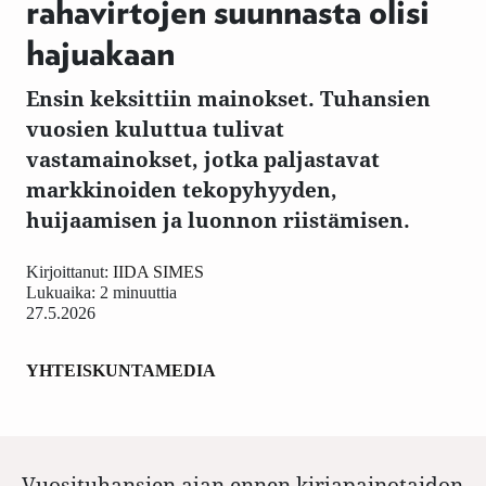
rahavirtojen suunnasta olisi
hajuakaan
Ensin keksittiin mainokset. Tuhansien
vuosien kuluttua tulivat
vastamainokset, jotka paljastavat
markkinoiden tekopyhyyden,
huijaamisen ja luonnon riistämisen.
Kirjoittanut:
IIDA SIMES
Lukuaika: 2 minuuttia
27.5.2026
YHTEISKUNTA
MEDIA
Vuosituhansien ajan ennen kirjapainotaidon