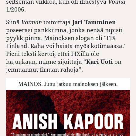
seitsemän viikkoa, kun oli ilmestyvä
Voima
1/2006.
Siinä
Voiman
toimittaja
Jari Tamminen
poseerasi pankkiirina, jonka nenää nipisti
pyykkipinna. Mainoksen slogan oli ”FIX
Finland. Raha voi haista myös kotimaassa.”
Pieni teksti kertoi, ettei FIXillä ole
hajuakaan, minne sijoittaja ”
Kari Uoti
on
jemmannut firman rahoja”.
MAINOS. Juttu jatkuu mainoksen jälkeen.