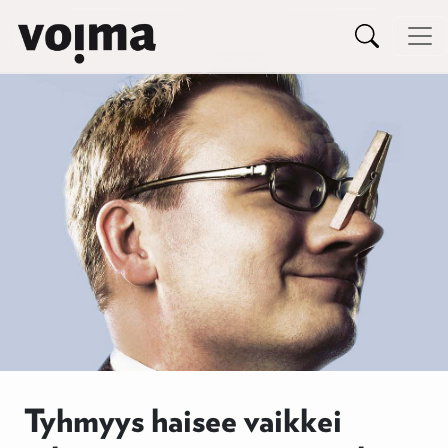
Päävalikko
Siirry sisältöön
Tyhmyys haisee vaikkei