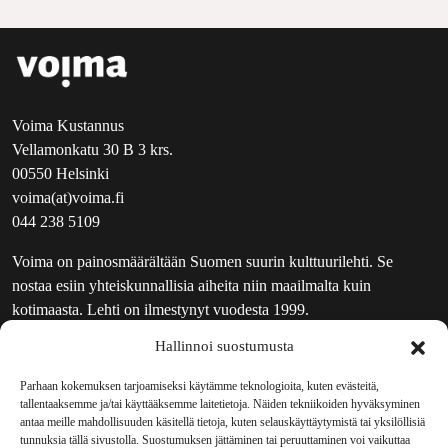
Voima Kustannus
Vellamonkatu 30 B 3 krs.
00550 Helsinki
voima(at)voima.fi
044 238 5109
Voima on painosmäärältään Suomen suurin kulttuurilehti. Se
nostaa esiin yhteiskunnallisia aiheita niin maailmalta kuin
kotimaasta. Lehti on ilmestynyt vuodesta 1999.
Hallinnoi suostumusta
TOIMITUS
UUTISKIRJE
Parhaan kokemuksen tarjoamiseksi käytämme teknologioita, kuten evästeitä,
tallentaaksemme ja/tai käyttääksemme laitetietoja. Näiden tekniikoiden hyväksyminen
MAINOSTAJILLE
antaa meille mahdollisuuden käsitellä tietoja, kuten selauskäyttäytymistä tai yksilöllisiä
VASTAMAINOKSET
tunnuksia tällä sivustolla. Suostumuksen jättäminen tai peruuttaminen voi vaikuttaa