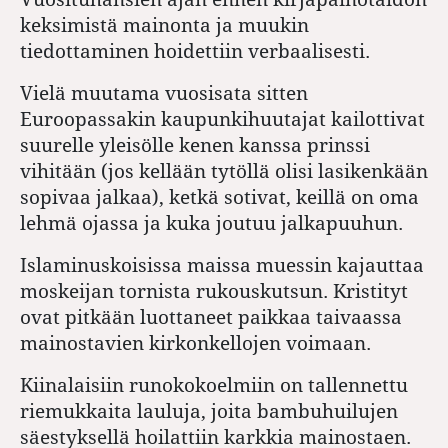
keksimistä mainonta ja muukin
tiedottaminen hoidettiin verbaalisesti.
Vielä muutama vuosisata sitten
Euroopassakin kaupunkihuutajat kailottivat
suurelle yleisölle kenen kanssa prinssi
vihitään (jos kellään tytöllä olisi lasikenkään
sopivaa jalkaa), ketkä sotivat, keillä on oma
lehmä ojassa ja kuka joutuu jalkapuuhun.
Islaminuskoisissa maissa muessin kajauttaa
moskeijan tornista rukouskutsun. Kristityt
ovat pitkään luottaneet paikkaa taivaassa
mainostavien kirkonkellojen voimaan.
Kiinalaisiin runokokoelmiin on tallennettu
riemukkaita lauluja, joita bambuhuilujen
säestyksellä hoilattiin karkkia mainostaen.