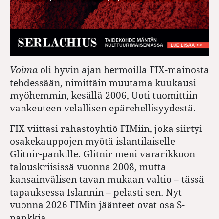
Voima
oli hyvin ajan hermoilla FIX-mainosta
tehdessään, nimittäin muutama kuukausi
myöhemmin, kesällä 2006, Uoti tuomittiin
vankeuteen velallisen epärehellisyydestä.
FIX viittasi rahastoyhtiö FIMiin, joka siirtyi
osakekauppojen myötä islantilaiselle
Glitnir-pankille. Glitnir meni vararikkoon
talouskriisissä vuonna 2008, mutta
kansainvälisen tavan mukaan valtio – tässä
tapauksessa Islannin – pelasti sen. Nyt
vuonna 2026 FIMin jäänteet ovat osa S-
pankkia.