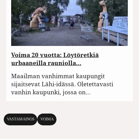
Voima 20 vuotta: Löytöretkiä
urbaaneilla rauniolla…
Maailman vanhimmat kaupungit
sijaitsevat Lähi-idässä. Oletettavasti
vanhin kaupunki, jossa on…
VASTAMAINOS
VOIMA