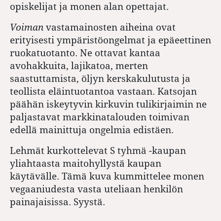
opiskelijat ja monen alan opettajat.
Voiman
vastamainosten aiheina ovat
erityisesti ympäristöongelmat ja epäeettinen
ruokatuotanto. Ne ottavat kantaa
avohakkuita, lajikatoa, merten
saastuttamista, öljyn kerskakulutusta ja
teollista eläintuotantoa vastaan. Katsojan
päähän iskeytyvin kirkuvin tulikirjaimin ne
paljastavat markkinatalouden toimivan
edellä mainittuja ongelmia edistäen.
Lehmät kurkottelevat S tyhmä -kaupan
yliahtaasta maitohyllystä kaupan
käytävälle. Tämä kuva kummittelee monen
vegaaniudesta vasta uteliaan henkilön
painajaisissa. Syystä.