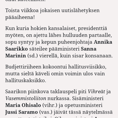
Toista viikkoa jokaisen uutislähetyksen
pääaiheena!
Kun kuria hokien kansalaiset, presidenttiä
myöten, on ajettu lähes hulluuden partaalle,
sopu syntyy ja kepun puheenjohtaja
Annika
Saarikko
säteilee pääministeri
Sanna
Marinin
(sd.) vierellä, kuin sisar konsanaan.
Budjettiriiheen kokoontui hallitusviisikko,
mutta sieltä käveli omin voimin ulos vain
hallituskaksikko.
Saarikon piinkova taklauspeli piti
Vihreät
ja
Vasemmistoliiton
nurkassa. Sisäministeri
Maria Ohisalo
(vihr.) ja opetusministeri
Jussi Saramo
(vas.) jäivät tässä näytelmässä