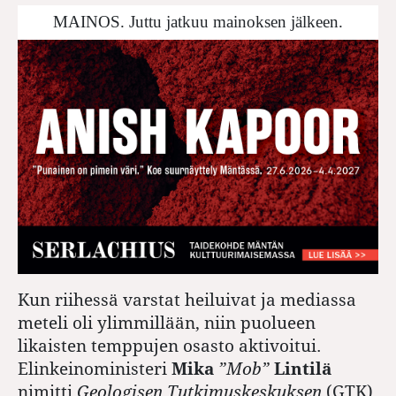
MAINOS. Juttu jatkuu mainoksen jälkeen.
Kun riihessä varstat heiluivat ja mediassa
meteli oli ylimmillään, niin puolueen
likaisten temppujen osasto aktivoitui.
Elinkeinoministeri
Mika
”Mob”
Lintilä
nimitti
Geologisen Tutkimuskeskuksen
(GTK)