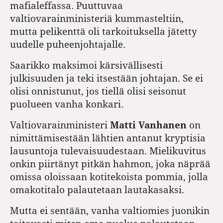
mafialeffassa. Puuttuvaa
valtiovarainministeriä kummasteltiin,
mutta pelikenttä oli tarkoituksella jätetty
uudelle puheenjohtajalle.
Saarikko maksimoi kärsivällisesti
julkisuuden ja teki itsestään johtajan. Se ei
olisi onnistunut, jos tiellä olisi seisonut
puolueen vanha konkari.
Valtiovarainministeri
Matti Vanhanen
on
nimittämisestään lähtien antanut kryptisia
lausuntoja tulevaisuudestaan. Mielikuvitus
onkin piirtänyt pitkän hahmon, joka näprää
omissa oloissaan kotitekoista pommia, jolla
omakotitalo palautetaan lautakasaksi.
Mutta ei sentään, vanha valtiomies juonikin