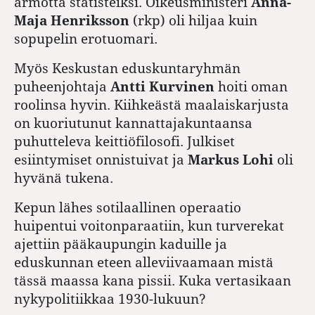
armotta statisteiksi. Oikeusministeri
Anna-
Maja Henriksson
(rkp) oli hiljaa kuin
sopupelin erotuomari.
Myös Keskustan eduskuntaryhmän
puheenjohtaja
Antti Kurvinen
hoiti oman
roolinsa hyvin. Kiihkeästä maalaiskarjusta
on kuoriutunut kannattajakuntaansa
puhutteleva keittiöfilosofi. Julkiset
esiintymiset onnistuivat ja
Markus Lohi
oli
hyvänä tukena.
Kepun lähes sotilaallinen operaatio
huipentui voitonparaatiin, kun turverekat
ajettiin pääkaupungin kaduille ja
eduskunnan eteen alleviivaamaan mistä
tässä maassa kana pissii. Kuka vertasikaan
nykypolitiikkaa 1930-lukuun?