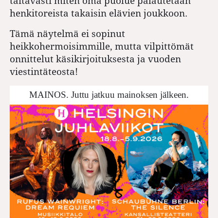
taitavasti miten oma puolue palautetaan
henkitoreista takaisin elävien joukkoon.
Tämä näytelmä ei sopinut
heikkohermoisimmille, mutta vilpittömät
onnittelut käsikirjoituksesta ja vuoden
viestintäteosta!
MAINOS. Juttu jatkuu mainoksen jälkeen.