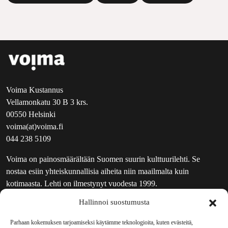
Voima Kustannus
Vellamonkatu 30 B 3 krs.
00550 Helsinki
voima(at)voima.fi
044 238 5109
Voima on painosmäärältään Suomen suurin kulttuurilehti. Se
nostaa esiin yhteiskunnallisia aiheita niin maailmalta kuin
kotimaasta. Lehti on ilmestynyt vuodesta 1999.
Hallinnoi suostumusta
TOIMITUS
UUTISKIRJE
Parhaan kokemuksen tarjoamiseksi käytämme teknologioita, kuten evästeitä,