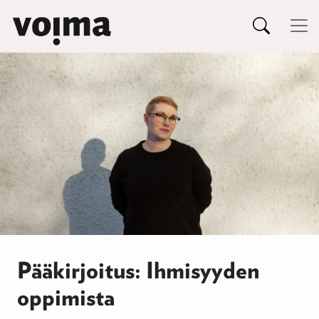
Päävalikko
Siirry sisältöön
Pääkirjoitus: Ihmisyyden
oppimista