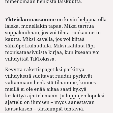
nimenomaan henkistä laiskuutta.
Yhteiskunnassamme
on kovin helppoa olla
laiska, monellakin tapaa. Miksi tarttua
soppakauhaan, jos voi tilata ruokaa netin
kautta. Miksi kävellä, jos voi kiitää
sähköpotkulaudalla. Miksi kahlata läpi
monisataasivuista kirjaa, kun itseään voi
viihdyttää TikTokissa.
Kevyttä rakettispagetiksi pätkittyä
viihdykettä suoltavat ruudut pyrkivät
valtaamaan henkistä tilaamme, kunnes
meillä ei ole enää aikaa saati kykyä
keskittyä ajattelemaan. Ja loppujen lopuksi
ajattelu on ihmisen – myös äänestävän
kansalaisen – tärkeimpiä tehtäviä.