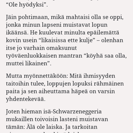
“Ole hyödyksi”.
Jäin pohtimaan, mikä mahtaisi olla se oppi,
jonka minun lapseni muistavat lopun
ikäänsä. He kuulevat minulta epäilemättä
kovin usein “likaisissa ette kulje” – olenhan
itse jo varhain omaksunut
työväenluokkaisen mantran “köyhä saa olla,
muttei likainen”.
Mutta myönnettäköön: Mitä ihmisyyden
taitoihin tulee, loppujen lopuksi rähmäinen
paita ja sen aiheuttama häpeä on varsin
yhdentekevää.
Joten hieman isä-Schwarzeneggeria
mukaillen toivoisin lasteni muistavan
tämän: Älä ole laiska. Ja tarkoitan