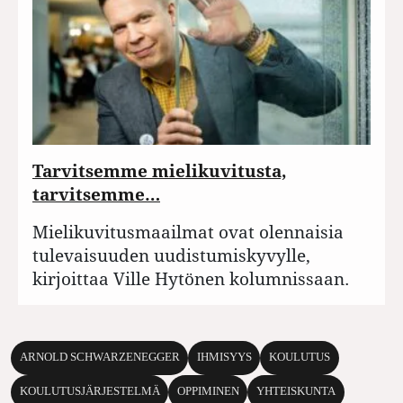
Tarvitsemme mielikuvitusta,
tarvitsemme…
Mielikuvitusmaailmat ovat olennaisia
tulevaisuuden uudistumiskyvylle,
kirjoittaa Ville Hytönen kolumnissaan.
ARNOLD SCHWARZENEGGER
IHMISYYS
KOULUTUS
KOULUTUSJÄRJESTELMÄ
OPPIMINEN
YHTEISKUNTA