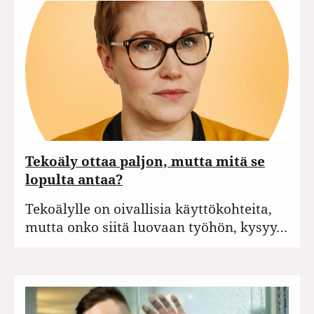
Tekoäly ottaa paljon, mutta mitä se
lopulta antaa?
Tekoälylle on oivallisia käyttökohteita,
mutta onko siitä luovaan työhön, kysyy…