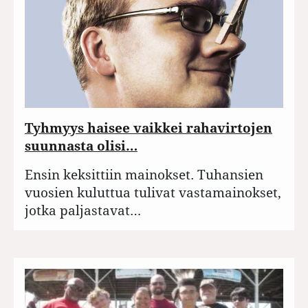
Tyhmyys haisee vaikkei rahavirtojen
suunnasta olisi…
Ensin keksittiin mainokset. Tuhansien
vuosien kuluttua tulivat vastamainokset,
jotka paljastavat…