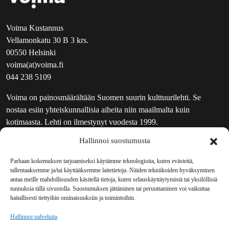
Voima Kustannus
Vellamonkatu 30 B 3 krs.
00550 Helsinki
voima(at)voima.fi
044 238 5109
Voima on painosmäärältään Suomen suurin kulttuurilehti. Se
nostaa esiin yhteiskunnallisia aiheita niin maailmalta kuin
kotimaasta. Lehti on ilmestynyt vuodesta 1999.
Hallinnoi suostumusta
TOIMITUS
UUTISKIRJE
Parhaan kokemuksen tarjoamiseksi käytämme teknologioita, kuten evästeitä,
tallentaaksemme ja/tai käyttääksemme laitetietoja. Näiden tekniikoiden hyväksyminen
MAINOSTAJILLE
antaa meille mahdollisuuden käsitellä tietoja, kuten selauskäyttäytymistä tai yksilöllisiä
VASTAMAINOKSET
tunnuksia tällä sivustolla. Suostumuksen jättäminen tai peruuttaminen voi vaikuttaa
haitallisesti tiettyihin ominaisuuksiin ja toimintoihin.
JAKELUPAIKAT
REKISTERISELOSTE
Hallinnoi palveluita