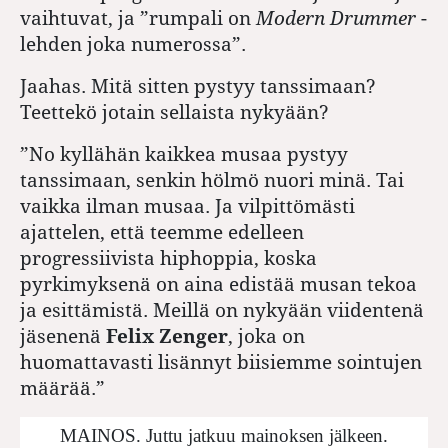
vaihtuvat, ja ”rumpali on
Modern Drummer
-
lehden joka numerossa”.
Jaahas. Mitä sitten pystyy tanssimaan?
Teettekö jotain sellaista nykyään?
”No kyllähän kaikkea musaa pystyy
tanssimaan, senkin hölmö nuori minä. Tai
vaikka ilman musaa. Ja vilpittömästi
ajattelen, että teemme edelleen
progressiivista hiphoppia, koska
pyrkimyksenä on aina edistää musan tekoa
ja esittämistä. Meillä on nykyään viidentenä
jäsenenä
Felix Zenger
, joka on
huomattavasti lisännyt biisiemme sointujen
määrää.”
MAINOS. Juttu jatkuu mainoksen jälkeen.