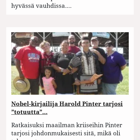
hyvässä vauhdissa.…
Nobel-kirjailija Harold Pinter tarjosi
”totuutta”…
Ratkaisuksi maailman kriiseihin Pinter
tarjosi johdonmukaisesti sitä, mikä oli