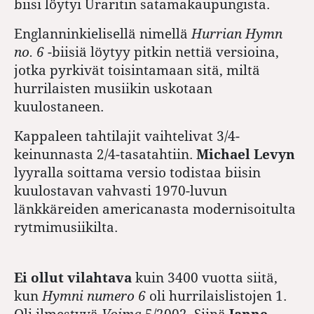
biisi löytyi Uraritin satamakaupungista.
Englanninkielisellä nimellä
Hurrian Hymn
no. 6
-biisiä löytyy pitkin nettiä versioina,
jotka pyrkivät toisintamaan sitä, miltä
hurrilaisten musiikin uskotaan
kuulostaneen.
Kappaleen tahtilajit vaihtelivat 3/4-
keinunnasta 2/4-tasatahtiin.
Michael Levyn
lyyralla soittama versio todistaa biisin
kuulostavan vahvasti 1970-luvun
länkkäreiden americanasta modernisoitulta
rytmimusiikilta.
Ei ollut vilahtava
kuin 3400 vuotta siitä,
kun
Hymni numero 6
oli hurrilaislistojen 1.
Oli ilmestyvä
Voima
5/2002. Siinä
Janne