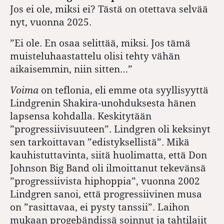
Jos ei ole, miksi ei? Tästä on otettava selvää
nyt, vuonna 2025.
”
Ei ole. En osaa selittää, miksi. Jos tämä
muisteluhaastattelu olisi tehty vähän
aikaisemmin, niin sitten…”
Voima
on teflonia, eli emme ota syyllisyyttä
Lindgrenin Shakira-unohduksesta hänen
lapsensa kohdalla. Keskitytään
”progressiivisuuteen”. Lindgren oli keksinyt
sen tarkoittavan ”edistyksellistä”. Mikä
kauhistuttavinta, siitä huolimatta, että Don
Johnson Big Band oli ilmoittanut tekevänsä
”progressiivista hiphoppia”, vuonna 2002
Lindgren sanoi, että progressiivinen musa
on ”rasittavaa, ei pysty tanssii”. Laihon
mukaan progebändissä soinnut ja tahtilajit