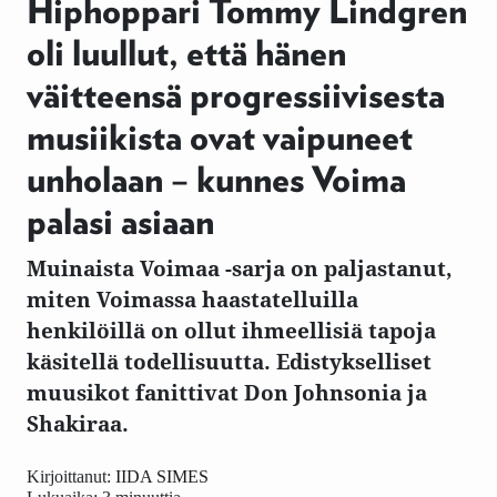
Hiphoppari Tommy Lindgren
oli luullut, että hänen
väitteensä progressiivisesta
musiikista ovat vaipuneet
unholaan – kunnes Voima
palasi asiaan
Muinaista Voimaa -sarja on paljastanut,
miten Voimassa haastatelluilla
henkilöillä on ollut ihmeellisiä tapoja
käsitellä todellisuutta. Edistykselliset
muusikot fanittivat Don Johnsonia ja
Shakiraa.
Kirjoittanut:
IIDA SIMES