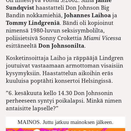
Sundqvist
haastatteli Don Johnson Big
Bandin nokkamiehiä,
Johannes Laihoa
ja
Tommy Lindgreniä
. Bändi oli kopioinut
nimensä 1980-luvun seksisymbolilta,
poliisietsivä Sonny Crokettia
Miami Vicessa
esittäneeltä
Don Johnsonilta
.
Kosketinsoittaja Laiho ja räppääjä Lindgren
joutuivat vastaamaan armottoman visaisiin
kysymyksiin. Haastattelun aikoihin eräs
kuuluisa poptähti konsertoi Helsingissä.
”6. kesäkuuta kello 14.30 Don Johnsonin
perheeseen syntyi poikalapsi. Minkä nimen
antaisitte lapselle?”
MAINOS. Juttu jatkuu mainoksen jälkeen.