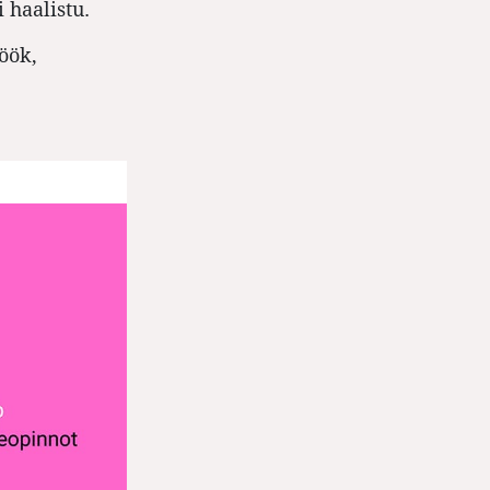
 haalistu.
öök,