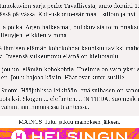
tämökuvien sarja perhe Tavallisesta, anno domini 1
tässä päivässä. Koti-uskonto-isänmaa – silloin ja nyt.
är ja poika. Arjen halkeamat, piilokuvista toiminnaksi
llettyjen leikkien vimma.
tää ihmisen elämän kohokohdat kauhistuttaviksi mah
. Itseensä sulkeutunut elämä on kieltotaulu.
 joulun, elämän kohokohtia. Unelmia on vain yksi: s
en. Joulu hajoaa käsiin. Häät ovat kutsu susille.
Suomi. Hääjuhlissa leikitään, että sulhasen on sano
n
 ruotsiksi. Skogen…. elefanten….EN TIEDÄ. Suomeak
 vähän, äärimmäisissä tilanteissa.
MAINOS. Juttu jatkuu mainoksen jälkeen.