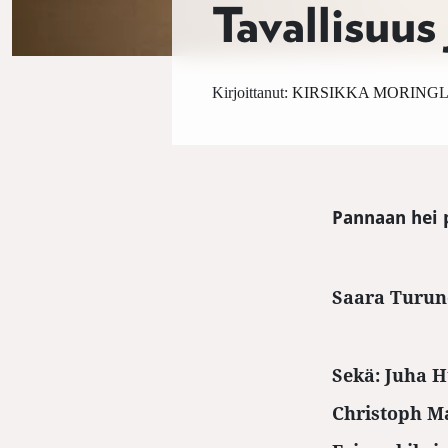
Tavallisuus 
Kirjoittanut:
KIRSIKKA MORING
L
Pannaan hei 
Saara Turune
Sekä: Juha H
Christoph M