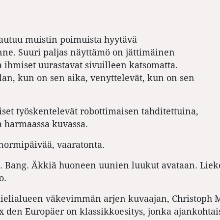
autuu muistin poimuista hyytävä
ne. Suuri paljas näyttämö on jättimäinen
sa ihmiset uurastavat sivuilleen katsomatta.
lan, kun on sen aika, venyttelevät, kun on sen
et työskentelevät robottimaisen tahditettuina,
a harmaassa kuvassa.
 normipäivää, vaaratonta.
. Bang. Äkkiä huoneen uunien luukut avataan. Liek
o.
kielialueen väkevimmän arjen kuvaajan, Christoph 
 den Europäer on klassikkoesitys, jonka ajankohtai