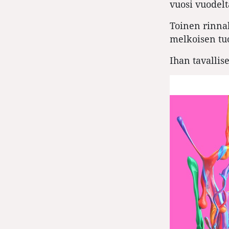
vuosi vuodelt
Toinen rinn
melkoisen tuo
Ihan tavallis