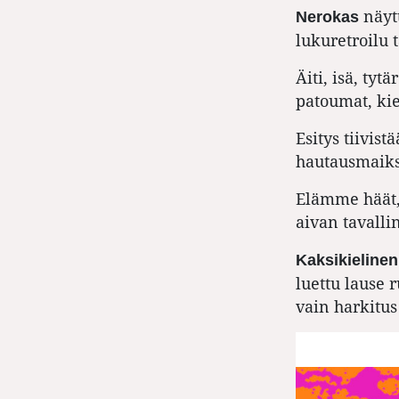
näyt
Nerokas
lukuretroilu 
Äiti, isä, tyt
patoumat, kie
Esitys tiivis
hautausmaiksi
Elämme häät,
aivan tavallin
Kaksikieline
luettu lause
vain harkitus