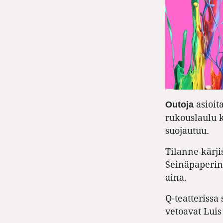
asioit
Outoja
rukouslaulu k
suojautuu.
Tilanne kärji
Seinäpaperin 
aina.
Q-teatterissa
vetoavat Luis