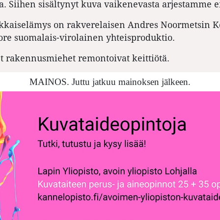
a. Siihen sisältynyt kuva vaikenevasta arjestamme ei
akkaiselämys on
rakverelaisen Andres Noormetsin K
re suomalais-virolainen yhteisproduktio.
et rakennusmiehet remontoivat keittiötä.
MAINOS. Juttu jatkuu mainoksen jälkeen.