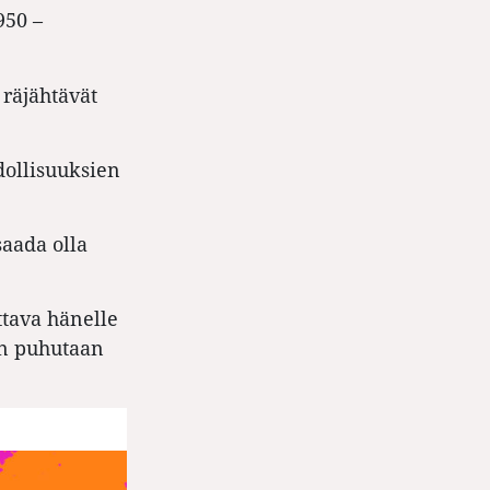
950 –
 räjähtävät
dollisuuksien
aada olla
ttava hänelle
in puhutaan