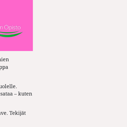
mien
oppa
olelle.
sataa – kuten
ve. Tekijät