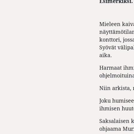
Esimerkiksi.
Mieleen kaiv
näyttämötilan
konttori, jos
Syövät välipa
aika.
Harmaat ihmis
ohjelmoituin
Niin arkista,
Joku humisee
ihmisen huut
Saksalaisen 
ohjaama Murx