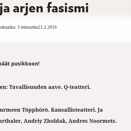
ja arjen fasismi
ukuaika: 3 minuuttia
21.2.2016
päät pusikkoon!
n: Tavallisuuden aave. Q-teatteri.
urmeen Töpphörö. Kansallisteatteri.
Ja
arthaler, Andriy Zholdak, Andres Noormets.