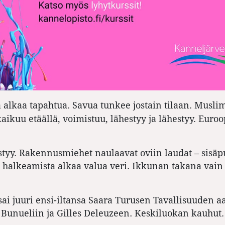
a alkaa tapahtua. Savua tunkee jostain tilaan. Musli
aikuu etäällä, voimistuu, lähestyy ja lähestyy. Euro
styy. Rakennusmiehet naulaavat oviin laudat – sisäpu
halkeamista alkaa valua veri. Ikkunan takana vain 
 sai juuri ensi-iltansa Saara Turusen Tavallisuuden aa
.
 Bunueliin ja Gilles Deleuzeen
Keskiluokan kauhut.