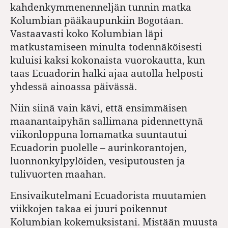
kahdenkymmenenneljän tunnin matka
Kolumbian pääkaupunkiin Bogotáan.
Vastaavasti koko Kolumbian läpi
matkustamiseen minulta todennäköisesti
kuluisi kaksi kokonaista vuorokautta, kun
taas Ecuadorin halki ajaa autolla helposti
yhdessä ainoassa päivässä.
Niin siinä vain kävi, että ensimmäisen
maanantaipyhän sallimana pidennettynä
viikonloppuna lomamatka suuntautui
Ecuadorin puolelle – aurinkorantojen,
luonnonkylpylöiden, vesiputousten ja
tulivuorten maahan.
Ensivaikutelmani Ecuadorista muutamien
viikkojen takaa ei juuri poikennut
Kolumbian kokemuksistani. Mistään muusta