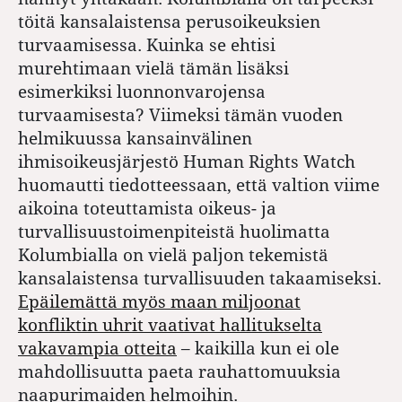
töitä kansalaistensa perusoikeuksien
turvaamisessa. Kuinka se ehtisi
murehtimaan vielä tämän lisäksi
esimerkiksi luonnonvarojensa
turvaamisesta? Viimeksi tämän vuoden
helmikuussa kansainvälinen
ihmisoikeusjärjestö Human Rights Watch
huomautti tiedotteessaan, että valtion viime
aikoina toteuttamista oikeus- ja
turvallisuustoimenpiteistä huolimatta
Kolumbialla on vielä paljon tekemistä
kansalaistensa turvallisuuden takaamiseksi.
Epäilemättä myös maan miljoonat
konfliktin uhrit vaativat hallitukselta
vakavampia otteita
– kaikilla kun ei ole
mahdollisuutta paeta rauhattomuuksia
naapurimaiden helmoihin.