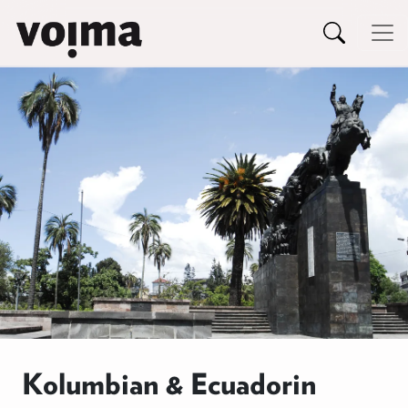
Päävalikko
Siirry sisältöön
Kolumbian & Ecuadorin