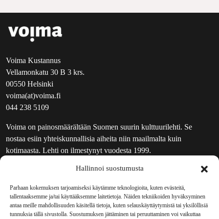
Voima Kustannus
Vellamonkatu 30 B 3 krs.
00550 Helsinki
voima(at)voima.fi
044 238 5109
Voima on painosmäärältään Suomen suurin kulttuurilehti. Se
nostaa esiin yhteiskunnallisia aiheita niin maailmalta kuin
kotimaasta. Lehti on ilmestynyt vuodesta 1999.
Hallinnoi suostumusta
TOIMITUS
UUTISKIRJE
Parhaan kokemuksen tarjoamiseksi käytämme teknologioita, kuten evästeitä,
tallentaaksemme ja/tai käyttääksemme laitetietoja. Näiden tekniikoiden hyväksyminen
MAINOSTAJILLE
antaa meille mahdollisuuden käsitellä tietoja, kuten selauskäyttäytymistä tai yksilöllisiä
VASTAMAINOKSET
tunnuksia tällä sivustolla. Suostumuksen jättäminen tai peruuttaminen voi vaikuttaa