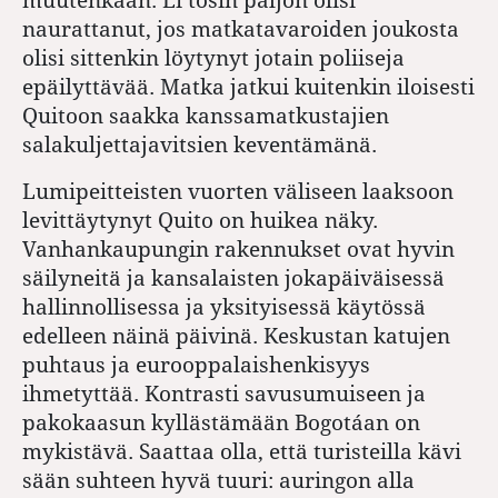
naurattanut, jos matkatavaroiden joukosta
olisi sittenkin löytynyt jotain poliiseja
epäilyttävää. Matka jatkui kuitenkin iloisesti
Quitoon saakka kanssamatkustajien
salakuljettajavitsien keventämänä.
Lumipeitteisten vuorten väliseen laaksoon
levittäytynyt Quito on huikea näky.
Vanhankaupungin rakennukset ovat hyvin
säilyneitä ja kansalaisten jokapäiväisessä
hallinnollisessa ja yksityisessä käytössä
edelleen näinä päivinä. Keskustan katujen
puhtaus ja eurooppalaishenkisyys
ihmetyttää. Kontrasti savusumuiseen ja
pakokaasun kyllästämään Bogotáan on
mykistävä. Saattaa olla, että turisteilla kävi
sään suhteen hyvä tuuri: auringon alla