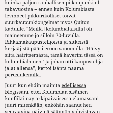
kuinka paljon rauhallisempi kaupunki oli
takavuosina – ennen kuin Kolumbiasta
levinneet pikkurikolliset toivat
suurkaupunkiongelmat myös Quiton
kaduille. ”Meillä [kolumbialaisilla] oli
maineemme jo silloin 70-luvulla.
Rihkamakaupustelijoista ja sitkeistä
kerjääjistä pääsi eroon sanomalla: ’Häivy
siitä häiritsemästä, tämä kaverini tässä on
kolumbialainen.’ Ja johan otti kaupustelija
jalat allensa”, kertoi isäntä naama
peruslukemilla.
Juuri kun ehdin mainita
edellisessä
blogissani
, ettei Kolumbian sisäinen
konflikti näy arkipäiväisessä elämässäni
juuri mitenkään, enköhän saanut heti
seuraavina päivinä säännön vahvistavan