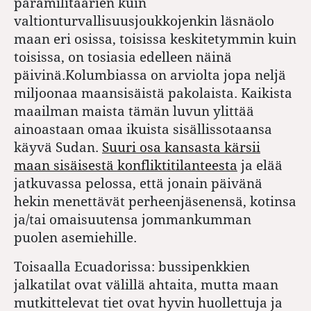
paramilitaarien kuin
valtionturvallisuusjoukkojenkin läsnäolo
maan eri osissa, toisissa keskitetymmin kuin
toisissa, on tosiasia edelleen näinä
päivinä.Kolumbiassa on arviolta jopa neljä
miljoonaa maansisäistä pakolaista. Kaikista
maailman maista tämän luvun ylittää
ainoastaan omaa ikuista sisällissotaansa
käyvä Sudan.
Suuri osa kansasta kärsii
maan sisäisestä konfliktitilanteesta
ja elää
jatkuvassa pelossa, että jonain päivänä
hekin menettävät perheenjäsenensä, kotinsa
ja/tai omaisuutensa jommankumman
puolen asemiehille.
Toisaalla Ecuadorissa: bussipenkkien
jalkatilat ovat välillä ahtaita, mutta maan
mutkittelevat tiet ovat hyvin huollettuja ja