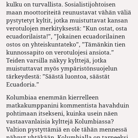
kulku on turvallista. Sosialistijohtoisen
maan moottoriteitä reunustavat vähän väliä
pystytetyt kyltit, jotka muistuttavat kansan
verotulojen merkityksestä: ”Kun ostat, osta
ecuadorilaista!”, ”Jokainen ecuadorilainen
ostos on yhteiskuntateko”, ”Tämänkin tien
kunnossapito on verotulojesi ansiota.”
Teiden varsilla näkyy kylttejä, jotka
muistuttavat myös ympäristönsuojelun
tärkeydestä: ”Säästä luontoa, säästät
Ecuadoria.”
Kolumbiaa enemmän kierrelleen
matkakumppanini kommentista havahduin
pohtimaan itsekseni, kuinka usein näen
vastaavanlaisia kylttejä Kolumbiassa?
Valtion pystyttämiä en ole tähän mennessä
nähnyt yhtäkään. Kolumbialla on tarpeeksi