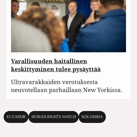
Varallisuuden haitallinen
keskittyminen tulee pysäyttää
Ultravarakkaiden verotuksesta
neuvotellaan parhaillaan New Yorkissa.
ECUADOR
HUMAN RIGHTS WATCH
KOLUMBIA