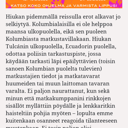
Hiukan pidemmällä reissulla erot alkavat jo
selkiytyä. Kolumbialaisilla ei ole helppoa
maansa ulkopuolella, eikä sen puoleen
Kolumbiasta matkustavillakaan. Hiukan
Tulcánin ulkopuolella, Ecuadorin puolella,
odottaa poliisin tarkastuspiste, jossa
käydään tarkasti läpi epäilyttävien (toisin
sanoen Kolumbian puolelta tulevien)
matkustajien tiedot ja matkatavarat
huumeiden tai muun laittoman tavaran
varalta. Ei paljon naurattanut, kun sekä
minun että matkakumppanini rinkkojen
sisällöt myllättiin pöydälle ja lenkkaritkin
haisteltiin pohjia myöten – lopulta emme
kuitenkaan osanneet reagoida tilanteeseen
muutenkaan. Ei tosin paljon olisi