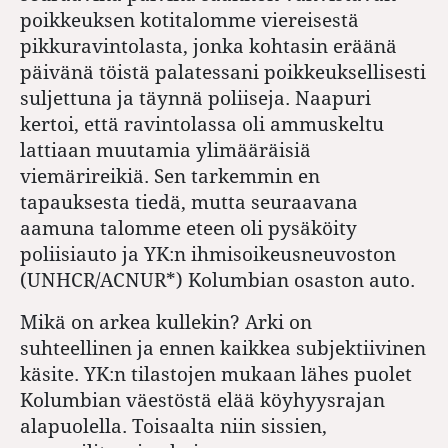
poikkeuksen kotitalomme viereisestä
pikkuravintolasta, jonka kohtasin eräänä
päivänä töistä palatessani poikkeuksellisesti
suljettuna ja täynnä poliiseja. Naapuri
kertoi, että ravintolassa oli ammuskeltu
lattiaan muutamia ylimääräisiä
viemärireikiä. Sen tarkemmin en
tapauksesta tiedä, mutta seuraavana
aamuna talomme eteen oli pysäköity
poliisiauto ja YK:n ihmisoikeusneuvoston
(UNHCR/ACNUR*) Kolumbian osaston auto.
Mikä on arkea kullekin? Arki on
suhteellinen ja ennen kaikkea subjektiivinen
käsite. YK:n tilastojen mukaan lähes puolet
Kolumbian väestöstä elää köyhyysrajan
alapuolella. Toisaalta niin sissien,