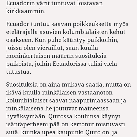
Ecuadorin värit tuntuvat loistavan
kirkkaammin.
Ecuador tuntuu saavan poikkeuksetta myös
etelärajalla asuvien kolumbialaisten kehut
osakseen. Kun puhe kääntyy paikkoihin,
joissa olen vieraillut, saan kuulla
moninkertaisen määrän suosituksia
paikoista, joihin Ecuadorissa tulisi vielä
tutustua.
Suosituksia on aina mukava saada, mutta on
ikävä kuulla minkälaisen vastaanoton
kolumbialaiset saavat naapurimaassaan ja
minkälaisena he joutuvat maineensa
hyväksymään. Quitossa koulunsa käynyt
isäntäperheeni pää on kertonut toistuvasti
siitä, kuinka upea kaupunki Quito on, ja