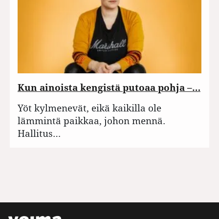
Kun ainoista kengistä putoaa pohja –…
Yöt kylmenevät, eikä kaikilla ole
lämmintä paikkaa, johon mennä.
Hallitus…