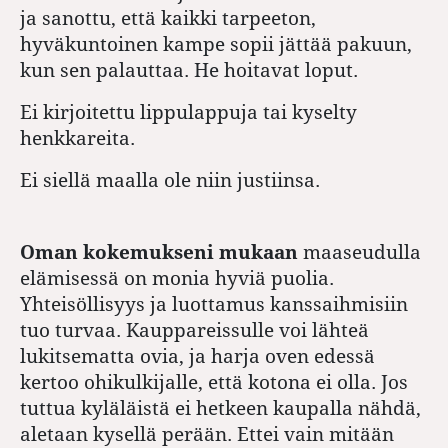
ja sanottu, että kaikki tarpeeton,
hyväkuntoinen kampe sopii jättää pakuun,
kun sen palauttaa. He hoitavat loput.
Ei kirjoitettu lippulappuja tai kyselty
henkkareita.
Ei siellä maalla ole niin justiinsa.
Oman kokemukseni mukaan
maaseudulla
elämisessä on monia hyviä puolia.
Yhteisöllisyys ja luottamus kanssaihmisiin
tuo turvaa. Kauppareissulle voi lähteä
lukitsematta ovia, ja harja oven edessä
kertoo ohikulkijalle, että kotona ei olla. Jos
tuttua kyläläistä ei hetkeen kaupalla nähdä,
aletaan kysellä perään. Ettei vain mitään