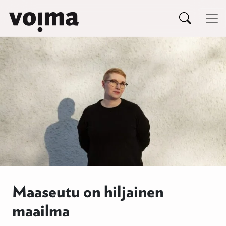
Päävalikko
Siirry sisältöön
Maaseutu on hiljainen
maailma