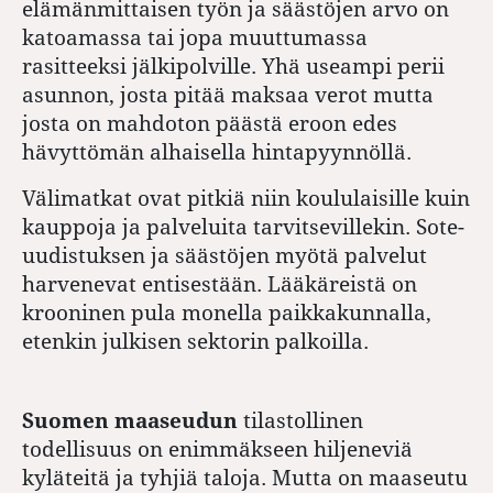
elämänmittaisen työn ja säästöjen arvo on
katoamassa tai jopa muuttumassa
rasitteeksi jälkipolville. Yhä useampi perii
asunnon, josta pitää maksaa verot mutta
josta on mahdoton päästä eroon edes
hävyttömän alhaisella hintapyynnöllä.
Välimatkat ovat pitkiä niin koululaisille kuin
kauppoja ja palveluita tarvitsevillekin. Sote-
uudistuksen ja säästöjen myötä palvelut
harvenevat entisestään. Lääkäreistä on
krooninen pula monella paikkakunnalla,
etenkin julkisen sektorin palkoilla.
Suomen maaseudun
tilastollinen
todellisuus on enimmäkseen hiljeneviä
kyläteitä ja tyhjiä taloja. Mutta on maaseutu