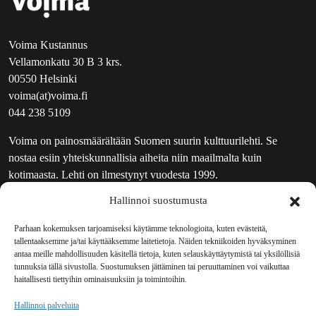
Voima Kustannus
Vellamonkatu 30 B 3 krs.
00550 Helsinki
voima(at)voima.fi
044 238 5109
Voima on painosmäärältään Suomen suurin kulttuurilehti. Se
nostaa esiin yhteiskunnallisia aiheita niin maailmalta kuin
kotimaasta. Lehti on ilmestynyt vuodesta 1999.
Hallinnoi suostumusta
TOIMITUS
UUTISKIRJE
Parhaan kokemuksen tarjoamiseksi käytämme teknologioita, kuten evästeitä,
tallentaaksemme ja/tai käyttääksemme laitetietoja. Näiden tekniikoiden hyväksyminen
MAINOSTAJILLE
antaa meille mahdollisuuden käsitellä tietoja, kuten selauskäyttäytymistä tai yksilöllisiä
VASTAMAINOKSET
tunnuksia tällä sivustolla. Suostumuksen jättäminen tai peruuttaminen voi vaikuttaa
haitallisesti tiettyihin ominaisuuksiin ja toimintoihin.
JAKELUPAIKAT
REKISTERISELOSTE
Hallinnoi palveluita