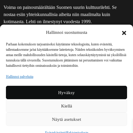
Voima on painosmäärältään Suomen suurin kulttuurilehti. Se
nostaa esiin yhteiskunnallisia aiheita niin maailmalta kuin
kotimaasta. Lehti on ilmestynyt vuodesta 1999.
Hallinnoi suostumusta
TOIMITUS
UUTISKIRJE
Parhaan kokemuksen tarjoamiseksi käytämme teknologioita, kuten evästeitä,
tallentaaksemme ja/tai käyttääksemme laitetietoja. Näiden tekniikoiden hyväksyminen
MAINOSTAJILLE
antaa meille mahdollisuuden käsitellä tietoja, kuten selauskäyttäytymistä tai yksilöllisiä
VASTAMAINOKSET
tunnuksia tällä sivustolla. Suostumuksen jättäminen tai peruuttaminen voi vaikuttaa
haitallisesti tiettyihin ominaisuuksiin ja toimintoihin.
JAKELUPAIKAT
REKISTERISELOSTE
Hallinnoi palveluita
EVÄSTEKÄYTÄNTÖ (EU)
TILAUKSEN PERUUTUSPYYNTÖ
Hyväksy
TILAUSOHJEET JA -EHDOT
Kiellä
Voima sosiaalisessa mediassa
Näytä asetukset
Facebook
Instagram
YouTube
Bluesky
Evästekäytäntö
Rekisteriseloste