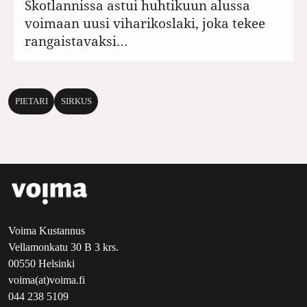
Skotlannissa astui huhtikuun alussa
voimaan uusi viharikoslaki, joka tekee
rangaistavaksi…
PIETARI
SIRKUS
Voima Kustannus
Vellamonkatu 30 B 3 krs.
00550 Helsinki
voima(at)voima.fi
044 238 5109