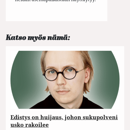
Katso myös nämä:
Edistys on huijaus, johon sukupolveni
usko rakoilee