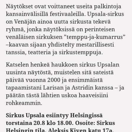
Näytökset ovat voittaneet useita palkintoja
kansainvälisillä festivaaleilla. Upsala-sirkus
on Venäjän ainoa uutta sirkusta tekevä
ryhmä, jonka näytöksissä on perinteisen
venäläisen sirkuksen ”temppu-ja-kumarrus”
–kaavan sijaan yhdistelty mestarillisesti
tanssia, teatteria ja sirkustemppuja.
Katselen henkeä haukkoen sirkus Upsalan
uusinta näytöstä, muistelen sitä sateistä
päivää vuonna 2000 ja ensimmäistä
tapaamistani Larisan ja Astridin kanssa – ja
päätän tästä lähtien uskoa haaveisiini
rohkeammin.
Sirkus Upsala esiintyy Helsingissä
torstaina 20.8 klo 18.00. Osoite: Sirkus
Helsingin tila, Aleksis Kiven katu 17a,