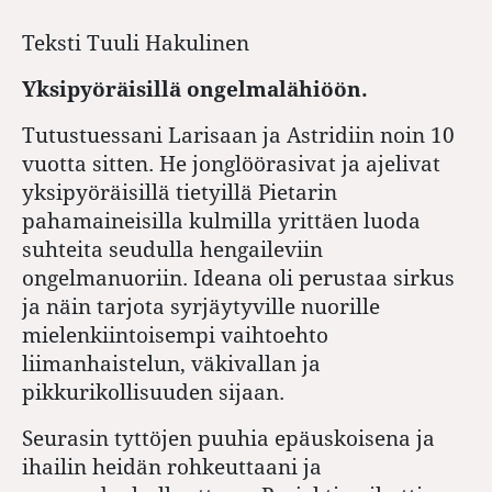
Teksti
Tuuli Hakulinen
Yksipyöräisillä ongelmalähiöön.
Tutustuessani Larisaan ja Astridiin noin 10
vuotta sitten. He jonglöörasivat ja ajelivat
yksipyöräisillä tietyillä Pietarin
pahamaineisilla kulmilla yrittäen luoda
suhteita seudulla hengaileviin
ongelmanuoriin. Ideana oli perustaa sirkus
ja näin tarjota syrjäytyville nuorille
mielenkiintoisempi vaihtoehto
liimanhaistelun, väkivallan ja
pikkurikollisuuden sijaan.
Seurasin tyttöjen puuhia epäuskoisena ja
ihailin heidän rohkeuttaani ja