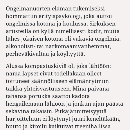
Ongelmanuorten elämän tukemiseksi
hommattiin erityispsykologi, joka auttoi
ongelmissa kotona ja koulussa. Sirkuksen
artisteilla on kyllä nimellisesti kodit, mutta
lähes jokaisen kotona oli vakavia ongelmia:
alkoholisti- tai narkomaanivanhemmat,
perheväkivaltaa ja köyhyyttä.
Alussa kompastuskiviä oli joka lähtöön:
nämä lapset eivät todellakaan olleet
tottuneet säännölliseen elämänrytmiin
taikka yhteisvastuuseen. Minä päivänä
tahansa porukka saattoi kadota
hengailemaan lähiöön ja jonkun ajan päästä
sekavina takaisin. Pitkäjännitteisyyttä
harjoitteluun ei löytynyt juuri keneltäkään,
huuto ja kiroilu kaikuivat treenihallissa