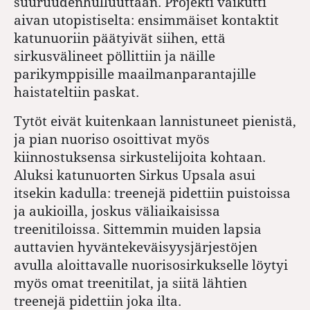
suuruudenhulluuttaan. Projekti vaikutti
aivan utopistiselta: ensimmäiset kontaktit
katunuoriin päätyivät siihen, että
sirkusvälineet pöllittiin ja näille
parikymppisille maailmanparantajille
haistateltiin paskat.
Tytöt eivät kuitenkaan lannistuneet pienistä,
ja pian nuoriso osoittivat myös
kiinnostuksensa sirkustelijoita kohtaan.
Aluksi katunuorten Sirkus Upsala asui
itsekin kadulla: treenejä pidettiin puistoissa
ja aukioilla, joskus väliaikaisissa
treenitiloissa. Sittemmin muiden lapsia
auttavien hyväntekeväisyysjärjestöjen
avulla aloittavalle nuorisosirkukselle löytyi
myös omat treenitilat, ja siitä lähtien
treenejä pidettiin joka ilta.