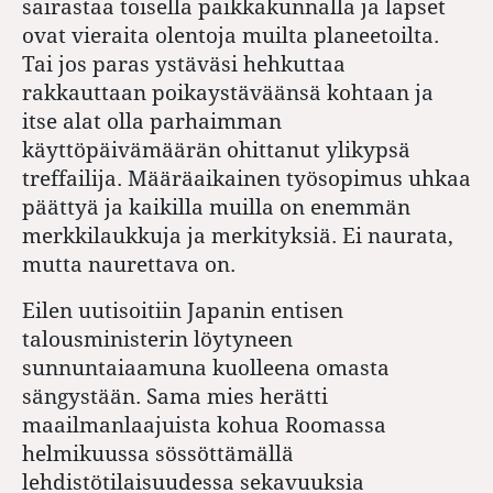
sairastaa toisella paikkakunnalla ja lapset
ovat vieraita olentoja muilta planeetoilta.
Tai jos paras ystäväsi hehkuttaa
rakkauttaan poikaystäväänsä kohtaan ja
itse alat olla parhaimman
käyttöpäivämäärän ohittanut ylikypsä
treffailija. Määräaikainen työsopimus uhkaa
päättyä ja kaikilla muilla on enemmän
merkkilaukkuja ja merkityksiä. Ei naurata,
mutta naurettava on.
Eilen uutisoitiin Japanin entisen
talousministerin löytyneen
sunnuntaiaamuna kuolleena omasta
sängystään. Sama mies herätti
maailmanlaajuista kohua Roomassa
helmikuussa sössöttämällä
lehdistötilaisuudessa sekavuuksia