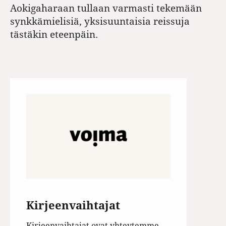
Aokigaharaan tullaan varmasti tekemään
synkkämielisiä, yksisuuntaisia reissuja
tästäkin eteenpäin.
Kirjeenvaihtajat
Kirjeenvaihtajat ovat yhteytemme