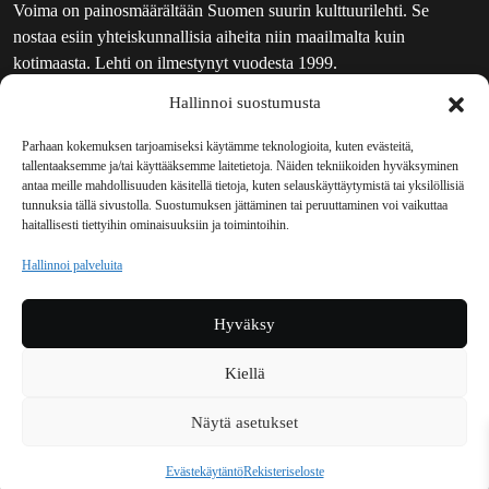
Voima on painosmäärältään Suomen suurin kulttuurilehti. Se
nostaa esiin yhteiskunnallisia aiheita niin maailmalta kuin
kotimaasta. Lehti on ilmestynyt vuodesta 1999.
Hallinnoi suostumusta
TOIMITUS
UUTISKIRJE
Parhaan kokemuksen tarjoamiseksi käytämme teknologioita, kuten evästeitä,
tallentaaksemme ja/tai käyttääksemme laitetietoja. Näiden tekniikoiden hyväksyminen
MAINOSTAJILLE
antaa meille mahdollisuuden käsitellä tietoja, kuten selauskäyttäytymistä tai yksilöllisiä
VASTAMAINOKSET
tunnuksia tällä sivustolla. Suostumuksen jättäminen tai peruuttaminen voi vaikuttaa
haitallisesti tiettyihin ominaisuuksiin ja toimintoihin.
JAKELUPAIKAT
REKISTERISELOSTE
Hallinnoi palveluita
EVÄSTEKÄYTÄNTÖ (EU)
TILAUKSEN PERUUTUSPYYNTÖ
Hyväksy
TILAUSOHJEET JA -EHDOT
Kiellä
Voima sosiaalisessa mediassa
Näytä asetukset
Facebook
Instagram
YouTube
Bluesky
Evästekäytäntö
Rekisteriseloste