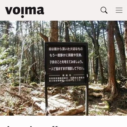
Päävalikko
Siirry sisältöön