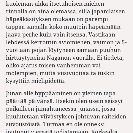
kuoleman uhka itsetuhoisen miehen
rinnalla on aina olemassa, sillä japanilaisen
häpeäkäsityksen mukaan on parempi
tappaa samalla koko muutoin häpeämään
jäävä perhe kuin vain itsensä. Vastikään
lehdessä kerrottiin aviomiehen, vaimon ja 5-
vuotiaan pojan löytyneen samaan puuhun
hirttäytyneinä Naganon vuorilla. Ei tiedetä,
oliko ajatus toisen vanhemman vai
molempien, mutta viisivuotiaalta tuskin
kysyttiin mielipidettä.
Junan alle hyppääminen on yleinen tapa
päättää päivänsä. Itsekin olen usein seissyt
paikalleen jumahtaneessa junassa, jossa
kuulutetaan viivästyksen johtuvan raiteiden
siivoustöistä. Turmaa en ole onneksi
joutunut vierestä todistamaan. Korkealta