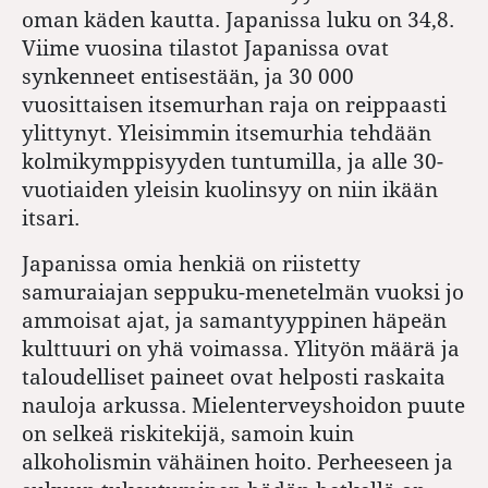
oman käden kautta. Japanissa luku on 34,8.
Viime vuosina tilastot Japanissa ovat
synkenneet entisestään, ja 30 000
vuosittaisen itsemurhan raja on reippaasti
ylittynyt. Yleisimmin itsemurhia tehdään
kolmikymppisyyden tuntumilla, ja alle 30-
vuotiaiden yleisin kuolinsyy on niin ikään
itsari.
Japanissa omia henkiä on riistetty
samuraiajan seppuku-menetelmän vuoksi jo
ammoisat ajat, ja samantyyppinen häpeän
kulttuuri on yhä voimassa. Ylityön määrä ja
taloudelliset paineet ovat helposti raskaita
nauloja arkussa. Mielenterveyshoidon puute
on selkeä riskitekijä, samoin kuin
alkoholismin vähäinen hoito. Perheeseen ja