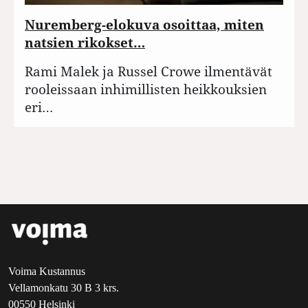
Nuremberg-elokuva osoittaa, miten
natsien rikokset…
Rami Malek ja Russel Crowe ilmentävät
rooleissaan inhimillisten heikkouksien
eri…
Voima Kustannus
Vellamonkatu 30 B 3 krs.
00550 Helsinki