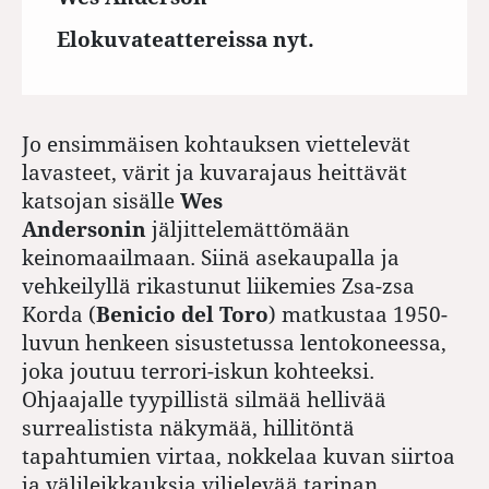
Elokuvateattereissa nyt.
Jo ensimmäisen kohtauksen viettelevät
lavasteet, värit ja kuvarajaus heittävät
katsojan sisälle
Wes
Andersonin
jäljittelemättömään
keinomaailmaan. Siinä asekaupalla ja
vehkeilyllä rikastunut liikemies Zsa-zsa
Korda (
Benicio del Toro
) matkustaa 1950-
luvun henkeen sisustetussa lentokoneessa,
joka joutuu terrori-iskun kohteeksi.
Ohjaajalle tyypillistä silmää hellivää
surrealistista näkymää, hillitöntä
tapahtumien virtaa, nokkelaa kuvan siirtoa
ja välileikkauksia viljelevää tarinan