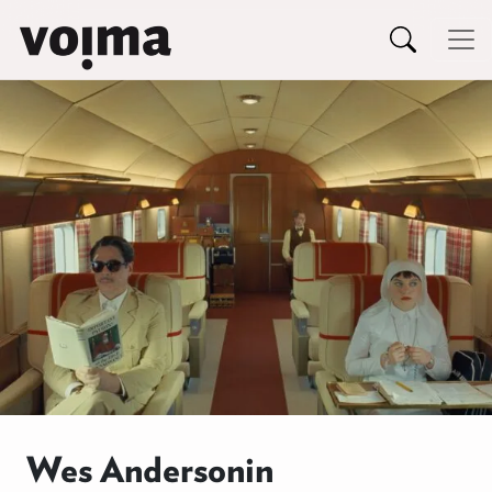
Päävalikko
Siirry sisältöön
Wes Andersonin