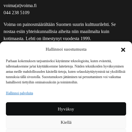
voima(at)voima.fi
044 238 5109
Voima on painosmäärältään Suomen suurin kulttuurilehti. Se
nostaa esiin yhteiskunnallisia aiheita niin maailmalta kuin
kotimaasta. Lehti on ilmestynyt vuodesta 1999.
Hallinnoi suostumusta
TOIMITUS
UUTISKIRJE
Parhaan kokemuksen tarjoamiseksi käytämme teknologioita, kuten evästeitä,
tallentaaksemme ja/tai käyttääksemme laitetietoja. Näiden tekniikoiden hyväksyminen
MAINOSTAJILLE
antaa meille mahdollisuuden käsitellä tietoja, kuten selauskäyttäytymistä tai yksilöllisiä
VASTAMAINOKSET
tunnuksia tällä sivustolla. Suostumuksen jättäminen tai peruuttaminen voi vaikuttaa
haitallisesti tiettyihin ominaisuuksiin ja toimintoihin.
JAKELUPAIKAT
REKISTERISELOSTE
Hallinnoi palveluita
EVÄSTEKÄYTÄNTÖ (EU)
TILAUKSEN PERUUTUSPYYNTÖ
Hyväksy
TILAUSOHJEET JA -EHDOT
Kiellä
Voima sosiaalisessa mediassa