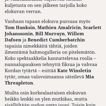
kuljetusta on sen jälkeen tarjolla koko
elokuvan verran.
Vanhaan tapaan elokuva pursuaa myös
Tom Hanksin
,
Mathieu Amalricin
,
Scarlett
Johanssonin
,
Bill Murrayn
,
Willem
Dafoen
ja
Benedict Cumberbatchin
tapaisia nimekkäitä tähtiä, joiden
ilmentämä hahmogalleria on pitelemätön.
Koko spektaakkelia kannattelevaa roolia –
nunnalupauksen tehnyttä fiksua ja vahvaa
Kordan tytärtä – esittää
Kate Winsletin
tytär, omaa valovoimaansa säteilevä
Mia
Threapleton
.
Muilta osin korkealaatuisen elokuvan
heikko lenkki on ylen mutkikas, mutta
sisällöltään oudon ontto juoni. Toisin kuin