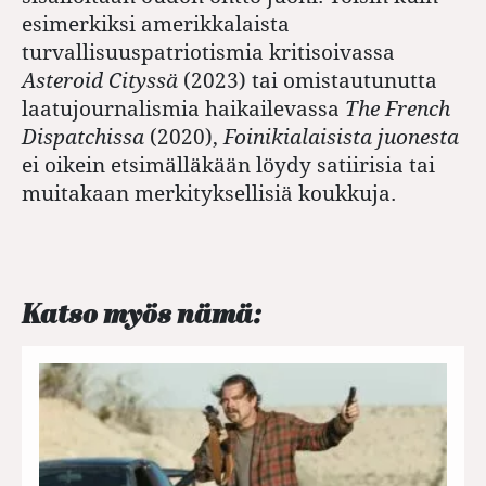
esimerkiksi amerikkalaista
turvallisuuspatriotismia kritisoivassa
Asteroid Cityssä
(2023) tai omistautunutta
laatujournalismia haikailevassa
The French
Dispatchissa
(2020),
Foinikialaisista juonesta
ei oikein etsimälläkään löydy satiirisia tai
muitakaan merkityksellisiä koukkuja.
Katso myös nämä: