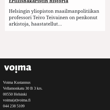
Erillishakaristin historia
Helsingin yliopiston maailmanpolitiikan
professori Teivo Teivainen on penkonut
arkistoja, haastatellut…
Voima Kustannus
Vellamonkatu 30 B 3 krs.
00550 Helsinki
voima(at)voima.fi
044 238 5109