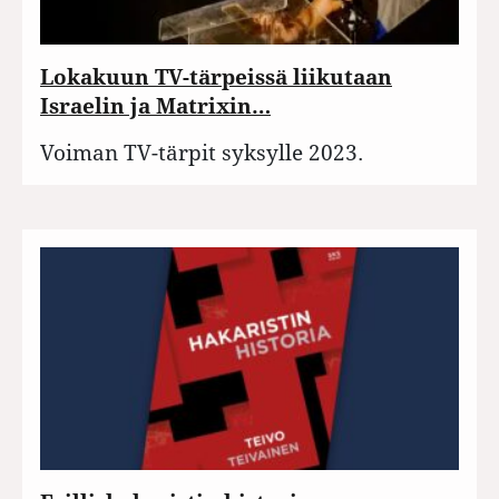
Lokakuun TV-tärpeissä liikutaan
Israelin ja Matrixin…
Voiman TV-tärpit syksylle 2023.