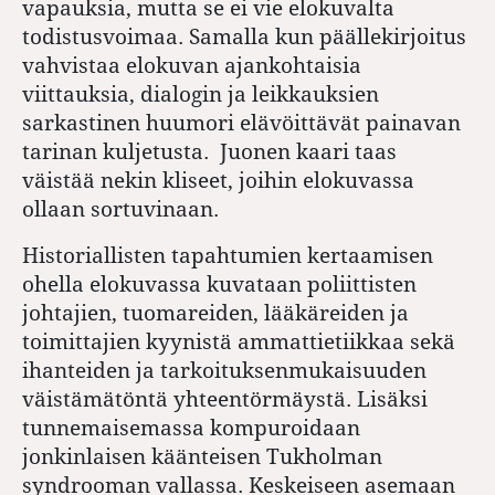
vapauksia, mutta se ei vie elokuvalta
todistusvoimaa. Samalla kun päällekirjoitus
vahvistaa elokuvan ajankohtaisia
viittauksia, dialogin ja leikkauksien
sarkastinen huumori elävöittävät painavan
tarinan kuljetusta. Juonen kaari taas
väistää nekin kliseet, joihin elokuvassa
ollaan sortuvinaan.
Historiallisten tapahtumien kertaamisen
ohella elokuvassa kuvataan poliittisten
johtajien, tuomareiden, lääkäreiden ja
toimittajien kyynistä ammattietiikkaa sekä
ihanteiden ja tarkoituksenmukaisuuden
väistämätöntä yhteentörmäystä. Lisäksi
tunnemaisemassa kompuroidaan
jonkinlaisen käänteisen Tukholman
syndrooman vallassa. Keskeiseen asemaan