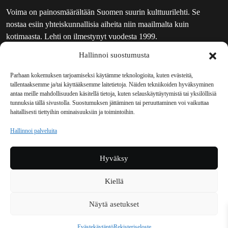
Voima on painosmäärältään Suomen suurin kulttuurilehti. Se
nostaa esiin yhteiskunnallisia aiheita niin maailmalta kuin
kotimaasta. Lehti on ilmestynyt vuodesta 1999.
Hallinnoi suostumusta
TOIMITUS
UUTISKIRJE
Parhaan kokemuksen tarjoamiseksi käytämme teknologioita, kuten evästeitä,
tallentaaksemme ja/tai käyttääksemme laitetietoja. Näiden tekniikoiden hyväksyminen
MAINOSTAJILLE
antaa meille mahdollisuuden käsitellä tietoja, kuten selauskäyttäytymistä tai yksilöllisiä
VASTAMAINOKSET
tunnuksia tällä sivustolla. Suostumuksen jättäminen tai peruuttaminen voi vaikuttaa
haitallisesti tiettyihin ominaisuuksiin ja toimintoihin.
JAKELUPAIKAT
REKISTERISELOSTE
Hallinnoi palveluita
EVÄSTEKÄYTÄNTÖ (EU)
TILAUKSEN PERUUTUSPYYNTÖ
Hyväksy
TILAUSOHJEET JA -EHDOT
Kiellä
Voima sosiaalisessa mediassa
Näytä asetukset
Facebook
Instagram
YouTube
Bluesky
Evästekäytäntö
Rekisteriseloste