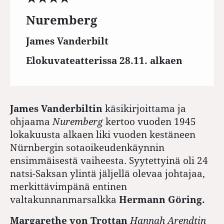
Nuremberg
James Vanderbilt
Elokuvateatterissa 28.11. alkaen
James Vanderbiltin
käsikirjoittama ja
ohjaama
Nuremberg
kertoo vuoden 1945
lokakuusta alkaen liki vuoden kestäneen
Nürnbergin sotaoikeudenkäynnin
ensimmäisestä vaiheesta. Syytettyinä oli 24
natsi-Saksan ylintä jäljellä olevaa johtajaa,
merkittävimpänä entinen
valtakunnanmarsalkka
Hermann Göring.
Margarethe von Trottan
Hannah Arendtin