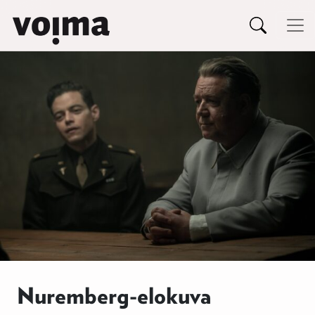
Päävalikko
Siirry sisältöön
Nuremberg-elokuva