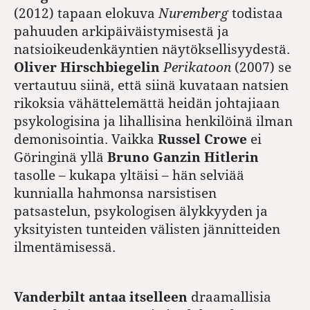
(2012) tapaan elokuva
Nuremberg
todistaa
pahuuden arkipäiväistymisestä ja
natsioikeudenkäyntien näytöksellisyydestä.
Oliver Hirschbiegelin
Perikatoon
(2007) se
vertautuu siinä, että siinä kuvataan natsien
rikoksia vähättelemättä heidän johtajiaan
psykologisina ja lihallisina henkilöinä ilman
demonisointia. Vaikka
Russel Crowe
ei
Göringinä yllä
Bruno Ganzin
Hitlerin
tasolle – kukapa yltäisi – hän selviää
kunnialla hahmonsa narsistisen
patsastelun, psykologisen älykkyyden ja
yksityisten tunteiden välisten jännitteiden
ilmentämisessä.
Vanderbilt antaa itselleen
draamallisia