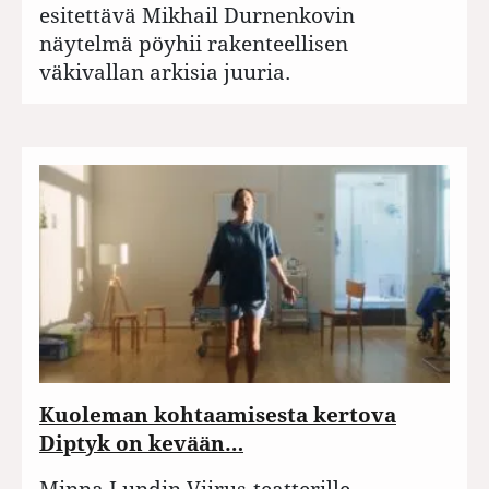
esitettävä Mikhail Durnenkovin
näytelmä pöyhii rakenteellisen
väkivallan arkisia juuria.
Kuoleman kohtaamisesta kertova
Diptyk on kevään…
Minna Lundin Viirus-teatterille