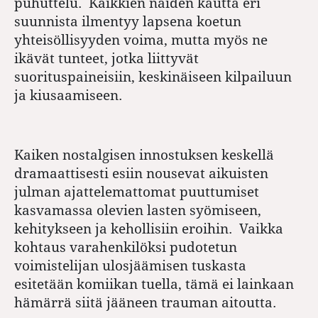
puhuttelu. Kaikkien näiden kautta eri
suunnista ilmentyy lapsena koetun
yhteisöllisyyden voima, mutta myös ne
ikävät tunteet, jotka liittyvät
suorituspaineisiin, keskinäiseen kilpailuun
ja kiusaamiseen.
Kaiken nostalgisen innostuksen keskellä
dramaattisesti esiin nousevat aikuisten
julman ajattelemattomat puuttumiset
kasvamassa olevien lasten syömiseen,
kehitykseen ja kehollisiin eroihin. Vaikka
kohtaus varahenkilöksi pudotetun
voimistelijan ulosjäämisen tuskasta
esitetään komiikan tuella, tämä ei lainkaan
hämärrä siitä jääneen trauman aitoutta.