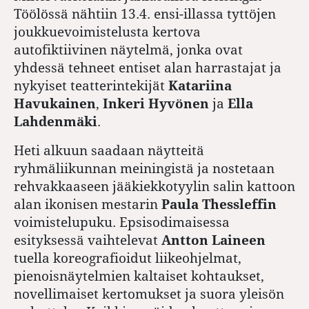
Töölössä nähtiin 13.4. ensi-illassa tyttöjen
joukkuevoimistelusta kertova
autofiktiivinen näytelmä, jonka ovat
yhdessä tehneet entiset alan harrastajat ja
nykyiset teatterintekijät
Katariina
Havukainen
,
Inkeri Hyvönen
ja
Ella
Lahdenmäki
.
Heti alkuun saadaan näytteitä
ryhmäliikunnan meiningistä ja nostetaan
rehvakkaaseen jääkiekkotyylin salin kattoon
alan ikonisen mestarin
Paula Thessleffin
voimistelupuku. Epsisodimaisessa
esityksessä vaihtelevat
Antton Laineen
tuella koreografioidut liikeohjelmat,
pienoisnäytelmien kaltaiset kohtaukset,
novellimaiset kertomukset ja suora yleisön