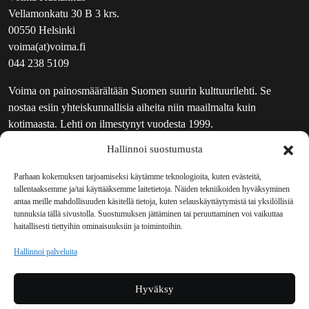
Vellamonkatu 30 B 3 krs.
00550 Helsinki
voima(at)voima.fi
044 238 5109
Voima on painosmäärältään Suomen suurin kulttuurilehti. Se
nostaa esiin yhteiskunnallisia aiheita niin maailmalta kuin
kotimaasta. Lehti on ilmestynyt vuodesta 1999.
Hallinnoi suostumusta
TOIMITUS
UUTISKIRJE
Parhaan kokemuksen tarjoamiseksi käytämme teknologioita, kuten evästeitä,
tallentaaksemme ja/tai käyttääksemme laitetietoja. Näiden tekniikoiden hyväksyminen
MAINOSTAJILLE
antaa meille mahdollisuuden käsitellä tietoja, kuten selauskäyttäytymistä tai yksilöllisiä
VASTAMAINOKSET
tunnuksia tällä sivustolla. Suostumuksen jättäminen tai peruuttaminen voi vaikuttaa
haitallisesti tiettyihin ominaisuuksiin ja toimintoihin.
JAKELUPAIKAT
REKISTERISELOSTE
Hallinnoi palveluita
EVÄSTEKÄYTÄNTÖ (EU)
TILAUKSEN PERUUTUSPYYNTÖ
Hyväksy
TILAUSOHJEET JA -EHDOT