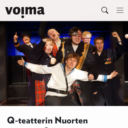
Päävalikko
Siirry sisältöön
Q-teatterin Nuorten