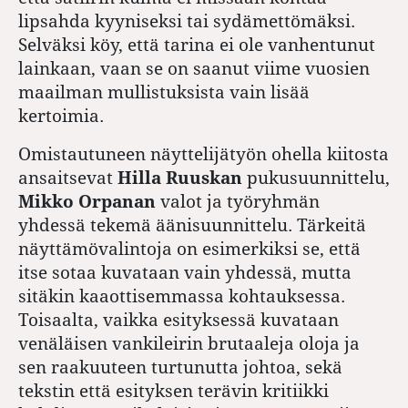
lipsahda kyyniseksi tai sydämettömäksi.
Selväksi köy, että tarina ei ole vanhentunut
lainkaan, vaan se on saanut viime vuosien
maailman mullistuksista vain lisää
kertoimia.
Omistautuneen näyttelijätyön ohella kiitosta
ansaitsevat
Hilla Ruuskan
pukusuunnittelu,
Mikko Orpanan
valot ja työryhmän
yhdessä tekemä äänisuunnittelu. Tärkeitä
näyttämövalintoja on esimerkiksi se, että
itse sotaa kuvataan vain yhdessä, mutta
sitäkin kaaottisemmassa kohtauksessa.
Toisaalta, vaikka esityksessä kuvataan
venäläisen vankileirin brutaaleja oloja ja
sen raakuuteen turtunutta johtoa, sekä
tekstin että esityksen terävin kritiikki