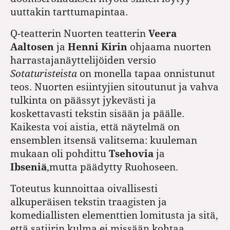
uuttakin tarttumapintaa.
Q-teatterin Nuorten teatterin
Veera
Aaltosen
ja
Henni Kirin
ohjaama nuorten
harrastajanäyttelijöiden versio
Sotaturisteista
on monella tapaa onnistunut
teos. Nuorten esiintyjien sitoutunut ja vahva
tulkinta on päässyt jykevästi ja
koskettavasti tekstin sisään ja päälle.
Kaikesta voi aistia, että näytelmä on
ensemblen itsensä valitsema: kuuleman
mukaan oli pohdittu
Tsehovia
ja
Ibseniä
,mutta päädytty Ruohoseen.
Toteutus kunnoittaa oivallisesti
alkuperäisen tekstin traagisten ja
komediallisten elementtien lomitusta ja sitä,
että satiirin kulma ei missään kohtaa