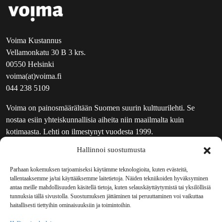
Voima Kustannus
Vellamonkatu 30 B 3 krs.
00550 Helsinki
voima(at)voima.fi
044 238 5109
Voima on painosmäärältään Suomen suurin kulttuurilehti. Se
nostaa esiin yhteiskunnallisia aiheita niin maailmalta kuin
kotimaasta. Lehti on ilmestynyt vuodesta 1999.
Hallinnoi suostumusta
TOIMITUS
UUTISKIRJE
Parhaan kokemuksen tarjoamiseksi käytämme teknologioita, kuten evästeitä,
tallentaaksemme ja/tai käyttääksemme laitetietoja. Näiden tekniikoiden hyväksyminen
MAINOSTAJILLE
antaa meille mahdollisuuden käsitellä tietoja, kuten selauskäyttäytymistä tai yksilöllisiä
VASTAMAINOKSET
tunnuksia tällä sivustolla. Suostumuksen jättäminen tai peruuttaminen voi vaikuttaa
haitallisesti tiettyihin ominaisuuksiin ja toimintoihin.
JAKELUPAIKAT
REKISTERISELOSTE