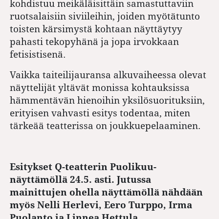
kohdistuu meikäläisittäin samastuttaviin
ruotsalaisiin siviileihin, joiden myötätunto
toisten kärsimystä kohtaan näyttäytyy
pahasti tekopyhänä ja jopa irvokkaan
fetisistisenä.
Vaikka taiteilijauransa alkuvaiheessa olevat
näyttelijät yltävät monissa kohtauksissa
hämmentävän hienoihin yksilösuorituksiin,
erityisen vahvasti esitys todentaa, miten
tärkeää teatterissa on joukkuepelaaminen.
Esitykset Q-teatterin Puolikuu-
näyttämöllä 24.5. asti. Jutussa
mainittujen ohella näyttämöllä nähdään
myös Nelli Herlevi, Eero Turppo, Irma
Puolanto ja Linnea Hettula.