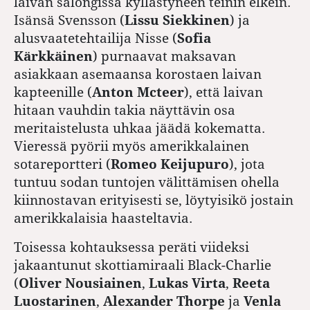
laivan salongissa kyllästyneen teinin elkein.
Isänsä Svensson (
Lissu Siekkinen
) ja
alusvaatetehtailija Nisse (
Sofia
Kärkkäinen
) purnaavat maksavan
asiakkaan asemaansa korostaen laivan
kapteenille (
Anton Mcteer
), että laivan
hitaan vauhdin takia näyttävin osa
meritaistelusta uhkaa jäädä kokematta.
Vieressä pyörii myös amerikkalainen
sotareportteri (
Romeo Keijupuro
), jota
tuntuu sodan tuntojen välittämisen ohella
kiinnostavan erityisesti se, löytyisikö jostain
amerikkalaisia haasteltavia.
Toisessa kohtauksessa peräti viideksi
jakaantunut skottiamiraali Black-Charlie
(
Oliver Nousiainen
,
Lukas Virta
,
Reeta
Luostarinen
,
Alexander Thorpe
ja
Venla