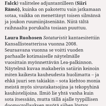
Falck
) valittelee adjuntantilleen (
Siiri
Rämö),
kuinka on pakotettu vain jatkamaan
sotaa, vaikka on menettänyt toisen silmänsä
ja joukon ruumiinjäseniään. Niitä tältä
raihnaalta porukalta tosiaan puuttuu.
Laura Ruohosen
Sotaturistit
kantaesitettiin
Kansallisteatterissa vuonna 2008.
Seuraavana vuonna se voitti vuoden
parhaalle kotimaiselle näytelmälle
vuosittain myönnettävän Lea-palkinnon.
Näytelmä kuvaa makaberin satiirin keinoin
miten kaikesta kauheudesta huolimatta – ja
ehkä juuri sen takiakin – sota kiehtoo monia
meistä myös sivustakatsojina ja tekopyhinä
kauhistelijoina. Ilmiö lie yhtä vanha kuin
sota itsessään, mutta tällä ajalle tyypillisen
doomscrollauksen myötä siihen löytyy