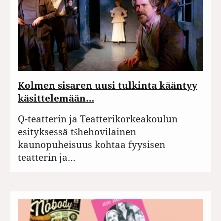
Kolmen sisaren uusi tulkinta kääntyy
käsittelemään…
Q-teatterin ja Teatterikorkeakoulun
esityksessä tšhehovilainen
kaunopuheisuus kohtaa fyysisen
teatterin ja…